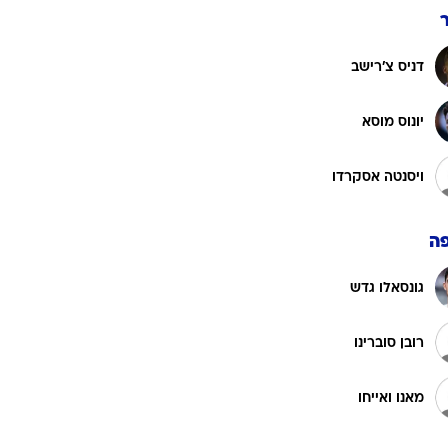
מוקטר דיאקבי
רוגבי וקריקט
גולף
תיירי קורייה
ביליארד
תקצירים
גיים מולינה
הוגו גיאמון
דניס צ'רישב
יונוס מוסא
ויסנטה אסקרדו