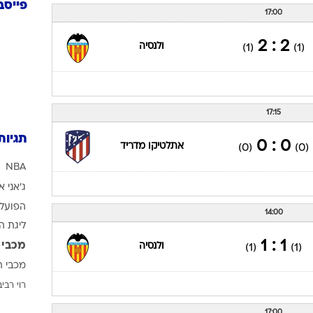
20
61-24
28
5
5
38
התקפ
כדורגל
17:00
1 : 0
לאס פלמאס
(0)
(1)
פייסב
17:00
2 : 2
ולנסיה
(1)
(1)
17:15
תגיות
0 : 0
אתלטיקו מדריד
(0)
(0)