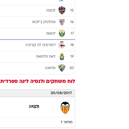
אייבר
9
ג'ירונה
10
אספניול
11
ריאל סוסיאדד
12
סלטה ויגו
13
אלאבס
14
לבנטה
15
אתלטיק בילבאו
16
לגאנס
17
דפורטיבו לה קורוניה
18
לאס פלמאס
19