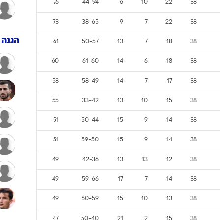
ענפים נוספים
מאמן
לוח שידורים
החידה של ספור
ארכיון מדורים
מש
נצ
ת
הפ
שערים
נק
כתבו לנו
שוערי
93
29-99
1
9
28
38
79
22-58
5
10
23
38
76
44-94
6
10
22
38
73
38-65
9
7
22
38
הגנה
61
50-57
13
7
18
38
60
61-60
14
6
18
38
58
58-49
14
7
17
38
55
33-42
13
10
15
38