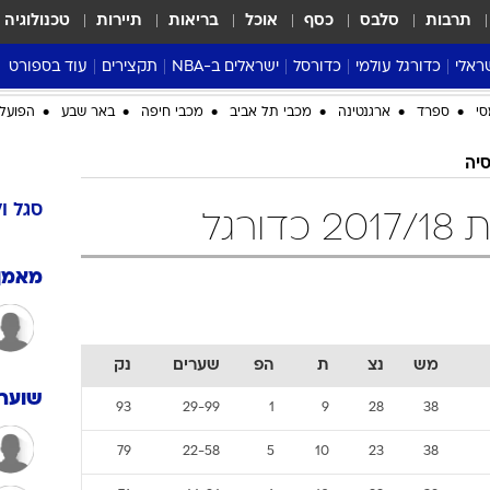
תרבות
סלבס
כסף
אוכל
בריאות
תיירות
טכנולוגיה
ראלי
כדורגל עולמי
כדורסל
ישראלים ב-NBA
תקצירים
עוד בספורט
ליגה אנגלית
ליגת העל
דני אבדיה
מונדיאל 2026
 העל
ליגה ספרדית
דאבל דריבל
NBA
נה
ליגה איטלקית
יורוליג וכדורסל אירופי
טבלאות
ו
ליגה גרמנית
ליגה לאומית
פודקאסטים
ליגה צרפתית
נבחרות ישראל בכדורסל
מסכמים מחזור
שראל
ליגת האלופות
כדורסל נשים
אבא של שבת
ית
הליגה האירופית
מעל הטבעת
דרום אמריקה
סערה בממלכה
סי
ספרד
ארגנטינה
מכבי תל אביב
מכבי חיפה
באר שבע
הפועל 
טניס
סיה
טראש טוק
ספורט אמריקא
סגל
ו
רגל
פוקר