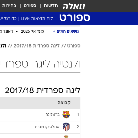
חדשות
ספורט
בחירות
ספורט
לוח תוצאות LIVE
כדורגל יש
ליגת העל Winner
סטט' ליגת
גביע המדי
גביע הטוט
שגרירים
נבחרות י
ליגה לאומ
ליגה א'
נושאים חמים
מונדיאל 2026
ליאונל מ
ספורט
ליגה ספרדית 2017/18
ולנ
ולנסיה ליגה ספרדית 2017/18 כדו