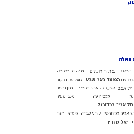
ה
גונסאלו גדש
רובן סוברינו
מאנו ואייחו
וק
 וואלה