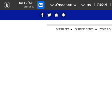
וואלה דואר
אופנה
עוד
שיתופי פעולה
קרא דואר
תל אביב
בית"ר ירושלים
דני אבדיה
ציון 3
דאבל דריבל
י