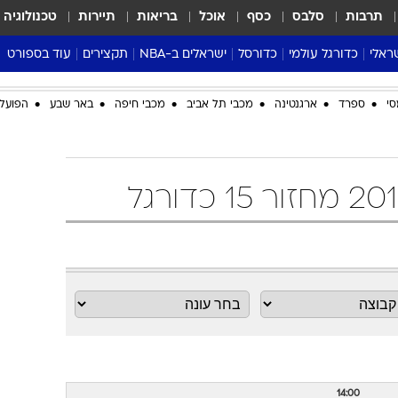
תרבות
סלבס
כסף
אוכל
בריאות
תיירות
טכנולוגיה
ראלי
כדורגל עולמי
כדורסל
ישראלים ב-NBA
תקצירים
עוד בספורט
ליגה אנגלית
ליגת העל
דני אבדיה
מונדיאל 2026
סי
ספרד
ארגנטינה
מכבי תל אביב
מכבי חיפה
באר שבע
הפועל 
 העל
ליגה ספרדית
דאבל דריבל
NBA
נה
ליגה איטלקית
יורוליג וכדורסל אירופי
טבלאות
ו
ליגה גרמנית
ליגה לאומית
פודקאסטים
ליגה צרפתית
נבחרות ישראל בכדורסל
מסכמים מחזור
שראל
ליגת האלופות
כדורסל נשים
אבא של שבת
ית
הליגה האירופית
מעל הטבעת
דרום אמריקה
סערה בממלכה
טניס
טראש טוק
ספורט אמריקא
פוקר
14:00