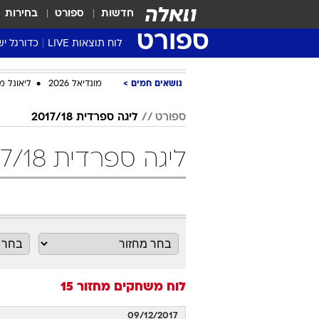
חדשות
ספורט
בחירות
ספורט
לוח תוצאות LIVE
כדורגל יש
ליגת העל Winner
נושאים חמים
מונדיאל 2026
ליאונל מ
סטט' ליגת
גביע המדי
ספורט
ליגה ספרדית 2017/18
גביע הטוט
ליגה ספרדית 2017/18 מחזור 15 כדורגל
שגרירים
נבחרות י
ליגה לאומ
ליגה א'
לוח משחקים
מחזור 15
09/12/2017