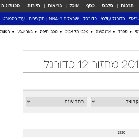
תרבות
סלבס
כסף
אוכל
בריאות
תיירות
טכנולוגיה
ראלי
כדורגל עולמי
כדורסל
ישראלים ב-NBA
תקצירים
עוד בספורט
ליגה אנגלית
ליגת העל
דני אבדיה
מונדיאל 2026
סי
ספרד
ארגנטינה
מכבי תל אביב
מכבי חיפה
באר שבע
הפועל 
 העל
ליגה ספרדית
דאבל דריבל
NBA
נה
ליגה איטלקית
יורוליג וכדורסל אירופי
טבלאות
ו
ליגה גרמנית
ליגה לאומית
פודקאסטים
ליגה צרפתית
נבחרות ישראל בכדורסל
מסכמים מחזור
שראל
ליגת האלופות
כדורסל נשים
אבא של שבת
ית
הליגה האירופית
מעל הטבעת
דרום אמריקה
סערה בממלכה
טניס
טראש טוק
ספורט אמריקא
פוקר
21:30