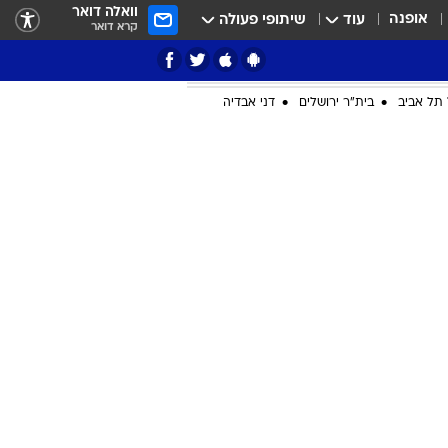
וואלה דואר
אופנה
עוד
שיתופי פעולה
קרא דואר
תל אביב
בית"ר ירושלים
דני אבדיה
ציון 3
דאבל דריבל
י