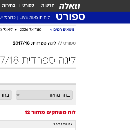
חדשות
ספורט
בחירות
ספורט
לוח תוצאות LIVE
כדורגל יש
ליגת העל Winner
נושאים חמים
מונדיאל 2026
ליאונל מ
סטט' ליגת
ספורט
ליגה ספרדית 2017/18
גביע המדי
גביע הטוט
ליגה ספרדית 2017/18 מחזור 12 כדורגל
שגרירים
נבחרות י
ליגה לאומ
ליגה א'
לוח משחקים
מחזור 12
17/11/2017