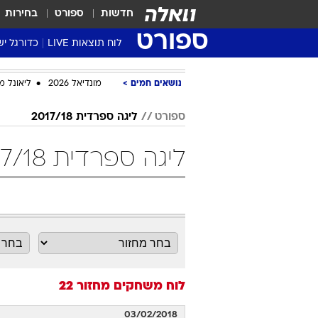
חדשות
ספורט
בחירות
ספורט
לוח תוצאות LIVE
כדורגל יש
ליגת העל Winner
נושאים חמים
מונדיאל 2026
ליאונל מ
סטט' ליגת
גביע המדי
ספורט
ליגה ספרדית 2017/18
גביע הטוט
ליגה ספרדית 2017/18 מחזור 22 כדורגל
שגרירים
נבחרות י
ליגה לאומ
ליגה א'
לוח משחקים
מחזור 22
03/02/2018