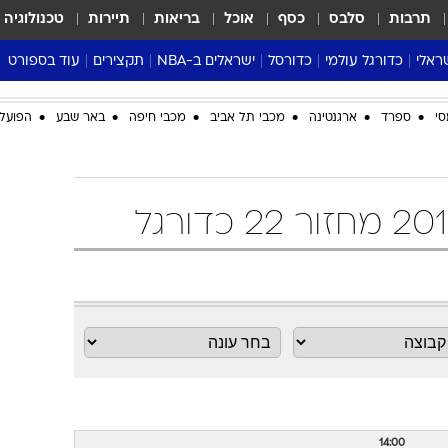
תרבות
סלבס
כסף
אוכל
בריאות
תיירות
טכנולוגיה
ראלי
כדורגל עולמי
כדורסל
ישראלים ב-NBA
תקצירים
עוד בספורט
ליגה אנגלית
ליגת העל
דני אבדיה
מונדיאל 2026
סי
ספרד
ארגנטינה
מכבי תל אביב
מכבי חיפה
באר שבע
הפועל 
 העל
ליגה ספרדית
דאבל דריבל
NBA
נה
ליגה איטלקית
יורוליג וכדורסל אירופי
טבלאות
ו
ליגה גרמנית
ליגה לאומית
פודקאסטים
ליגה צרפתית
נבחרות ישראל בכדורסל
מסכמים מחזור
שראל
ליגת האלופות
כדורסל נשים
אבא של שבת
ית
הליגה האירופית
מעל הטבעת
דרום אמריקה
סערה בממלכה
טניס
טראש טוק
ספורט אמריקא
פוקר
14:00