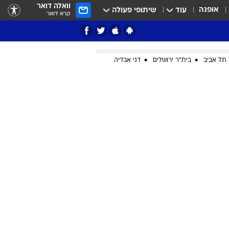
וואלה דואר
אופנה
עוד
שיתופי פעולה
קרא דואר
תל אביב
בית"ר ירושלים
דני אבדיה
ציון 3
דאבל דריבל
י