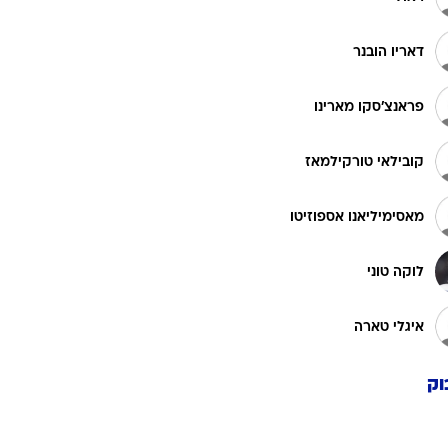
דאריו הובנר
פראנצ'סקו מארינו
קובילאי טורקילמאז
מאסימיליאנו אספוזיטו
לוקה טוני
איגלי טארה
וק