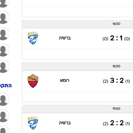
16:00
1 : 2
ברשיה
(0)
(0)
16:00
2 : 3
רומא
(2)
(1)
התקפ
19:00
2 : 2
ברשיה
(2)
(1)