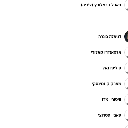
פאבל קראלובץ (צ'כיה)
ט1
מחוץ לקווים
4-4-2
דניאלה בונרה
משרד החוץ
אלסאנדרו קאלורי
רץ על הקווים
ספורט בחקירה
פיליפו גאלי
סוגרים שנה
מונדיאל 2014
מארק קוזמינסקי
בראש ובראשונה
אליפות אפריקה 2015
וויטוריו מרו
יורו צעירות 2013
לונדון 2012
פאביו פטרוצי
יורו 2012