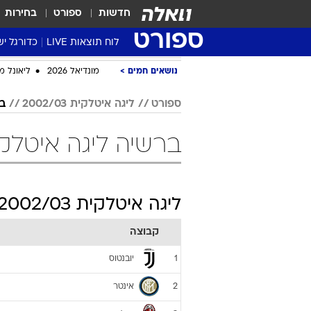
חדשות
ספורט
בחירות
ספורט
לוח תוצאות LIVE
כדורגל יש
ליגת העל Winner
נושאים חמים
מונדיאל 2026
ליאונל מ
סטט' ליגת
ספורט
ליגה איטלקית 2002/03
ב
גביע המדי
גביע הטוט
ברשיה ליגה איטלקית 2002/03 כ
שגרירים
נבחרות י
ליגה לאומ
ליגה איטלקית 2002/03
ליגה א'
קבוצה
יובנטוס
1
אינטר
2