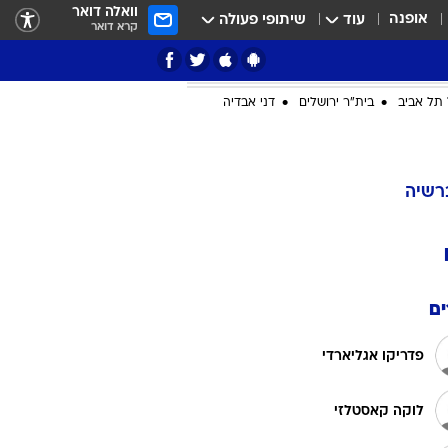
וואלה דואר
אופנה
עוד
שיתופי פעולה
קרא דואר
תל אביב
בית"ר ירושלים
דני אבדיה
ציון 3
רשיה
דאבל דריבל
ם
פדריקו אגליארדי
י
לוקה קאסטלזי