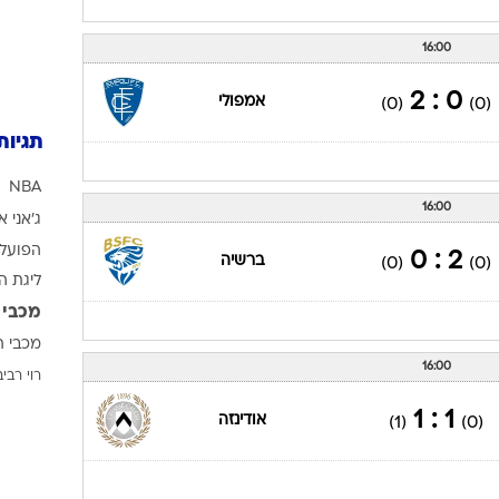
16:00
0 : 2
אמפולי
(0)
(0)
תגיות
NBA
16:00
ג'אני א
הפועל 
2 : 0
ברשיה
(0)
(0)
ליגת ה
מכבי 
מכבי ת
16:00
רוי רביב
1 : 1
אודינזה
(1)
(0)