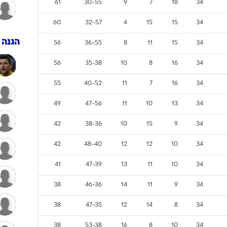
61
30-55
9
7
18
34
ענפים נוספים
לוח שידורים
60
32-57
4
15
15
34
החידה של ספור
הגנה
56
36-55
8
11
15
34
ארכיון מדורים
56
35-38
10
8
16
34
כתבו לנו
55
40-52
11
7
16
34
49
47-56
11
10
13
34
42
38-36
10
15
9
34
42
48-40
12
12
10
34
41
47-39
13
11
10
34
38
46-36
14
11
9
34
38
47-35
12
14
8
34
38
53-38
16
8
10
34