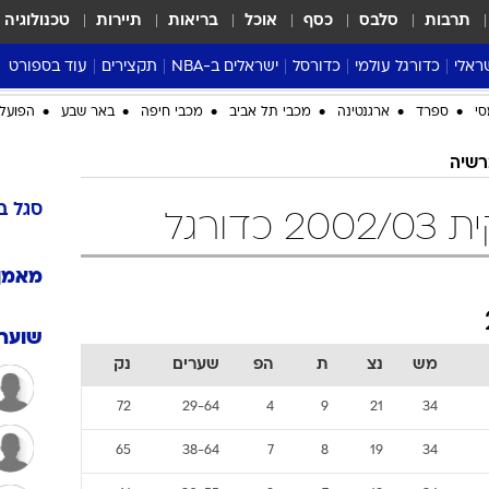
תרבות
סלבס
כסף
אוכל
בריאות
תיירות
טכנולוגיה
ראלי
כדורגל עולמי
כדורסל
ישראלים ב-NBA
תקצירים
עוד בספורט
ליגה אנגלית
ליגת העל
דני אבדיה
מונדיאל 2026
סי
ספרד
ארגנטינה
מכבי תל אביב
מכבי חיפה
באר שבע
הפועל 
 העל
ליגה ספרדית
דאבל דריבל
NBA
רשיה
נה
ליגה איטלקית
יורוליג וכדורסל אירופי
טבלאות
ו
ליגה גרמנית
ליגה לאומית
פודקאסטים
סגל
ב
דורגל
ליגה צרפתית
נבחרות ישראל בכדורסל
מסכמים מחזור
שראל
ליגת האלופות
כדורסל נשים
אבא של שבת
מאמן
ית
הליגה האירופית
מעל הטבעת
דרום אמריקה
סערה בממלכה
שוערי
מש
נצ
ת
הפ
שערים
נק
טניס
טראש טוק
72
29-64
4
9
21
34
ספורט אמריקא
65
38-64
7
8
19
34
פוקר