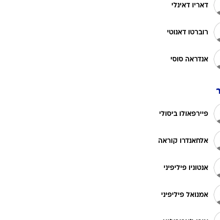
רוגבי וקריקט
דאריו דאינלי
גולף
רוברטו דאנוטי
ביליארד
תקצירים
אנדראה סוסי
פיירפאולו ביסולי
אלחאנדרו קוראה
אנטוניו פיליפיני
אמנואל פיליפיני