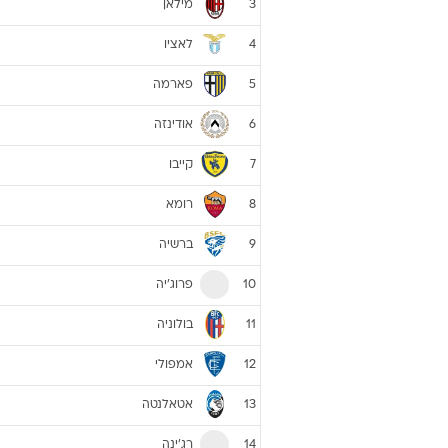
מילאן
3
לאציו
4
פארמה
5
אודינזה
6
קייבו
7
רומא
8
ברשיה
9
פרוג'יה
10
בולוניה
11
אמפולי
12
אטאלנטה
13
רג'ינה
14