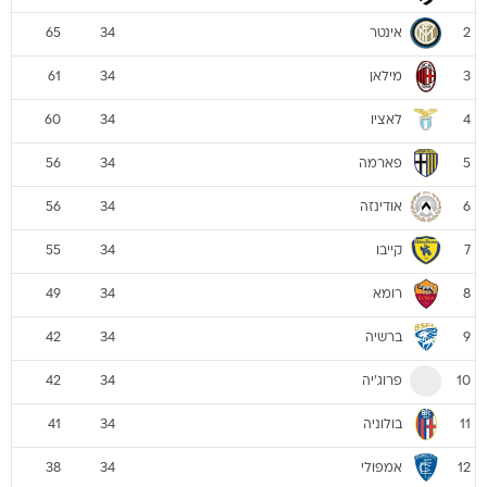
אינטר
65
34
2
מילאן
61
34
3
לאציו
60
34
4
פארמה
56
34
5
אודינזה
56
34
6
קייבו
55
34
7
רומא
49
34
8
ברשיה
42
34
9
פרוג'יה
42
34
10
בולוניה
41
34
11
אמפולי
38
34
12