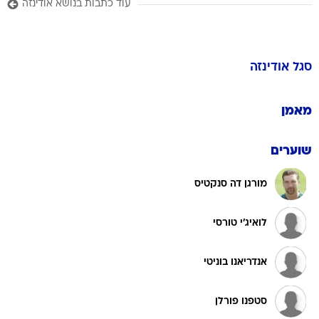
עוד כתבות בנושא אודינזה
סגל
אודינזה
מאמן
שוערים
מורגן דה סנקטיס
לואיג'י טורסי
אנדריאנו בוניטי
סטפנו פורלן