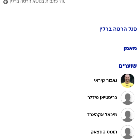
עוד כתבות בנושא הרטה ברלין
סגל
הרטה ברלין
מאמן
שוערים
גאבור קיראי
כריסטיאן פידלר
מיכאל אקהארד
תומס קוזצאק