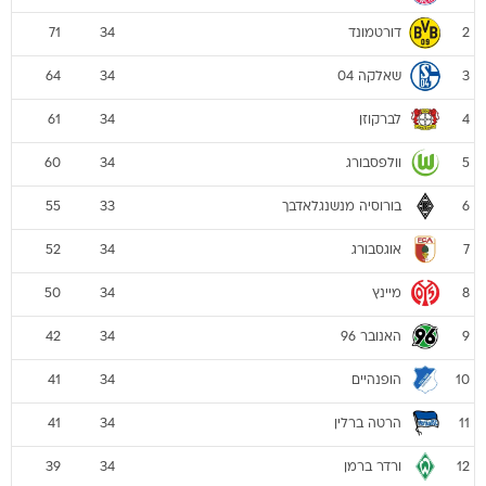
דורטמונד
71
34
2
שאלקה 04
64
34
3
לברקוזן
61
34
4
וולפסבורג
60
34
5
בורוסיה מנשנגלאדבך
55
33
6
אוגסבורג
52
34
7
מיינץ
50
34
8
האנובר 96
42
34
9
הופנהיים
41
34
10
הרטה ברלין
41
34
11
ורדר ברמן
39
34
12