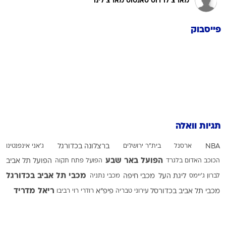
מארצ'לו דוס סאנטוס מארצ'לינו
פייסבוק
תגיות וואלה
NBA
ארסנל
בית"ר ירושלים
ברצלונה בכדורגל
ג'אני אינפנטינו
הפועל באר שבע
הכוכב האדום בלגרד
הפועל פתח תקוה
הפועל תל אביב
מכבי תל אביב בכדורגל
לברון ג'יימס
ליגת העל
מכבי חיפה
מכבי נתניה
ריאל מדריד
מכבי תל אביב בכדורסל
עירוני טבריה
פיפ"א
רודרי
רוי רביבו