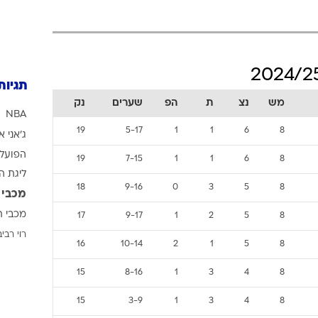
ענפים נוספים
לוח שידורים
החידה של ספור
ארכיון מדורים
תגיות
כתבו לנו
מש
נצ
ת
הפ
שערים
נק
NBA
19
5-17
1
1
6
8
ג'אני א
הפועל 
19
7-15
1
1
6
8
ליגת ה
18
9-16
0
3
5
8
מכבי 
מכבי ת
17
9-17
1
2
5
8
רוי רביב
16
10-14
2
1
5
8
15
8-16
1
3
4
8
15
3-9
1
3
4
8