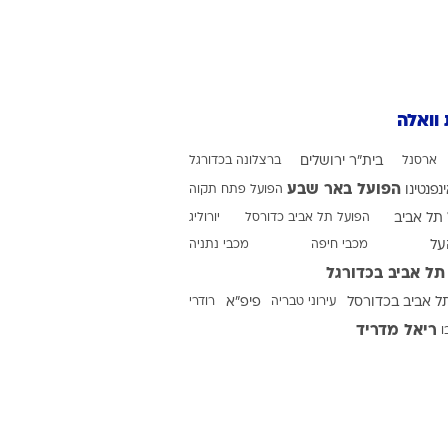
ט1
מחוץ לקווים
 וואלה
4-4-2
משרד החוץ
ארסנל
בית"ר ירושלים
ברצלונה בכדורגל
רץ על הקווים
הפועל באר שבע
ינפנטינו
הפועל פתח תקוה
תל אביב
ספורט בחקירה
הפועל תל אביב כדורסל
יורוליג
על
מכבי חיפה
מכבי נתניה
סוגרים שנה
תל אביב בכדורגל
מונדיאל 2014
ל אביב בכדורסל
עירוני טבריה
פיפ"א
רודרי
בראש ובראשונה
ריאל מדריד
ו
אליפות אפריקה 2015
יורו צעירות 2013
לונדון 2012
יורו 2012