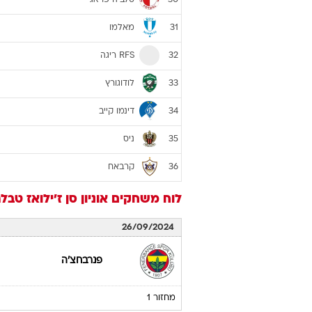
30
מאלמו
31
RFS ריגה
32
לודוגורץ
33
דינמו קייב
34
ניס
35
קרבאח
36
לוח משחקים
אוניון סן ז'ילואז
טבלת ה
26/09/2024
פנרבחצ'ה
מחזור 1