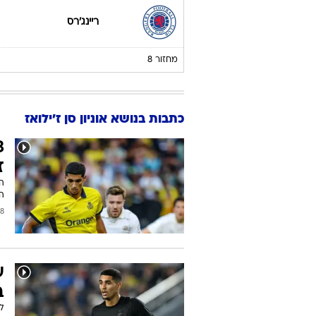
ריינג'רס
מחזור 8
כתבות בנושא אוניון סן ז'ילואז
ז
הז
2026
ע
ב
לא