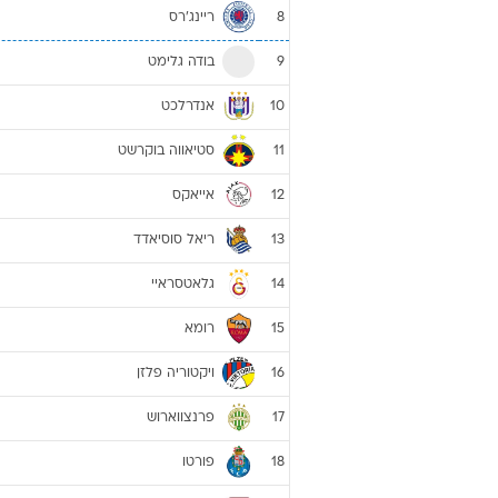
ריינג'רס
8
בודה גלימט
9
אנדרלכט
10
סטיאווה בוקרשט
11
אייאקס
12
ריאל סוסיאדד
13
גלאטסראיי
14
רומא
15
ויקטוריה פלזן
16
פרנצווארוש
17
פורטו
18