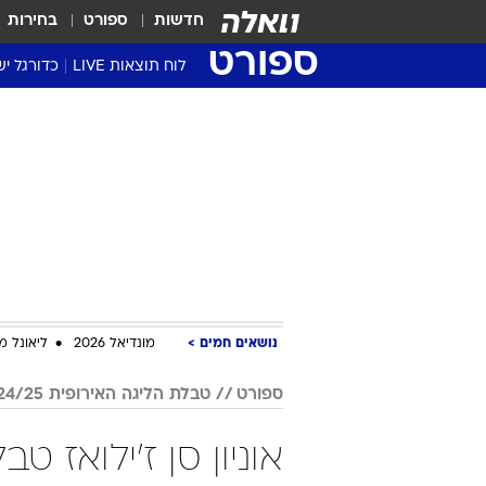
חדשות
ספורט
בחירות
ספורט
לוח תוצאות LIVE
כדורגל יש
ליגת העל Winner
סטט' ליגת
גביע המדי
גביע הטוט
שגרירים
נבחרות י
ליגה לאומ
ליגה א'
נושאים חמים
מונדיאל 2026
ליאונל מ
ספורט
טבלת הליגה האירופית 2024/25
אוניון סן ז'ילואז ט