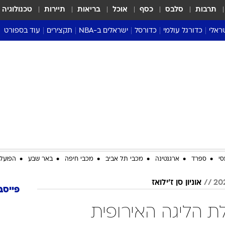
תרבות
סלבס
כסף
אוכל
בריאות
תיירות
טכנולוגיה
ראלי
כדורגל עולמי
כדורסל
ישראלים ב-NBA
תקצירים
עוד בספורט
ליגה אנגלית
ליגת העל
דני אבדיה
מונדיאל 2026
 העל
ליגה ספרדית
דאבל דריבל
NBA
נה
ליגה איטלקית
יורוליג וכדורסל אירופי
טבלאות
ו
ליגה גרמנית
ליגה לאומית
פודקאסטים
ליגה צרפתית
נבחרות ישראל בכדורסל
מסכמים מחזור
שראל
ליגת האלופות
כדורסל נשים
אבא של שבת
ית
הליגה האירופית
מעל הטבעת
דרום אמריקה
סערה בממלכה
סי
ספרד
ארגנטינה
מכבי תל אביב
מכבי חיפה
באר שבע
הפועל 
טניס
אוניון סן ז'ילואז
טראש טוק
פייסב
ספורט אמריקא
בלת הליגה האירופית
פוקר