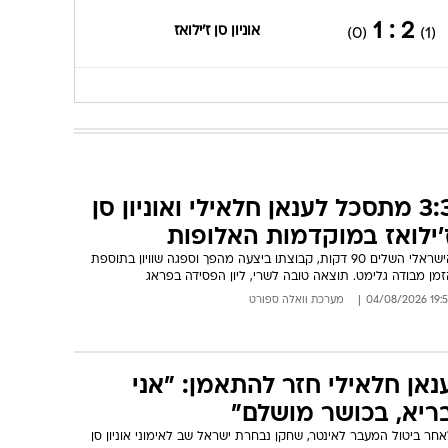
2 : 1
אוניון סן ז'ילואז
(0)
(1)
3:3 מתסכל לענאן חלאילי ואוניון סן
'ילואז במוקדמות האלופות
הישראלי השלים 90 דקות, קבוצתו ביצעה מהפך וספגה שוויון בתוספת
מן מבודה גלימט. תוצאה טובה לשרי, ליון הפסידה בפראג
19:58 04/08/
מערכת וואלה ספורט
נאן חלאילי חזר להתאמן: "אני
ריא, בכושר מושלם"
חר ביטול המעבר לאינטר, שחקן נבחרת ישראל שב לאימוני אוניון סן