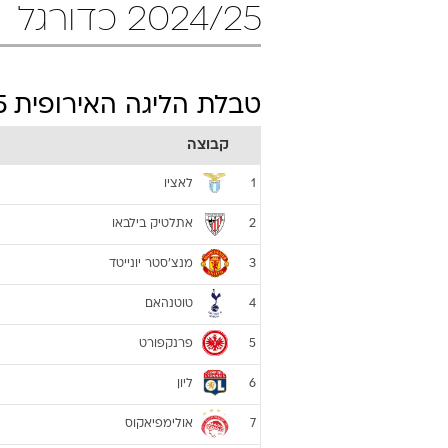
2024/25 כדורגל
טבלת הליגה האירופית 2024/25
קבוצה
לאציו
1
אתלטיק בילבאו
2
מנצ'סטר יונייטד
3
טוטנהאם
4
פרנקפורט
5
ליון
6
אולימפיאקוס
7