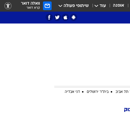
וואלה דואר
אופנה
עוד
שיתופי פעולה
קרא דואר
ציון 3
דאבל דריבל
תל אביב
בית"ר ירושלים
דני אבדיה
וק
י