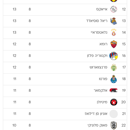
אייאקס
13
8
12
ריאל סוסיאדד
13
8
13
גלאטסראיי
13
8
14
רומא
12
8
15
ויקטוריה פלזן
12
8
16
פרנצווארוש
12
8
17
פורטו
11
8
18
אלקמאר
11
8
19
מיטיולן
11
8
20
אוניון סן ז'ילואז
11
8
21
פאוק סלוניקי
10
8
22