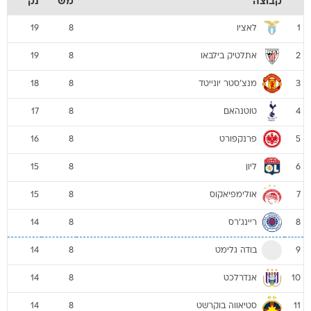
קבוצה
מש
נק
לאציו
19
8
1
אתלטיק בילבאו
19
8
2
מנצ'סטר יונייטד
18
8
3
טוטנהאם
17
8
4
פרנקפורט
16
8
5
ליון
15
8
6
אולימפיאקוס
15
8
7
ריינג'רס
14
8
8
בודה גלימט
14
8
9
אנדרלכט
14
8
10
סטיאווה בוקרשט
14
8
11