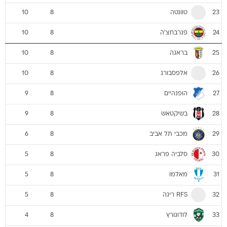
טוונטה
10
8
23
פנרבחצ'ה
10
8
24
בראגה
10
8
25
אלפסבורג
10
8
26
הופנהיים
9
8
27
בשיקטאש
9
8
28
מכבי תל אביב
6
8
29
סלביה פראג
5
8
30
מאלמו
5
8
31
RFS ריגה
5
8
32
לודוגורץ
4
8
33