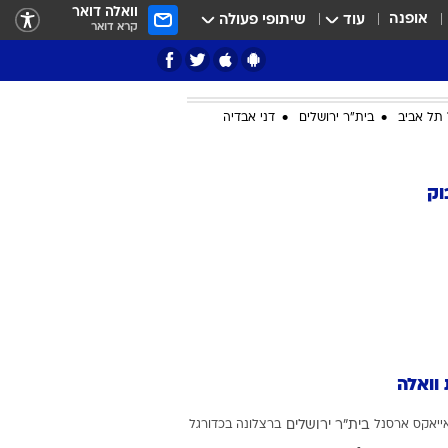
וואלה דואר
אופנה
עוד
שיתופי פעולה
קרא דואר
תל אביב
בית"ר ירושלים
דני אבדיה
ציון 3
וק
דאבל דריבל
 וואלה
י
ייאקס
ארסנל
בית"ר ירושלים
ברצלונה בכדורגל