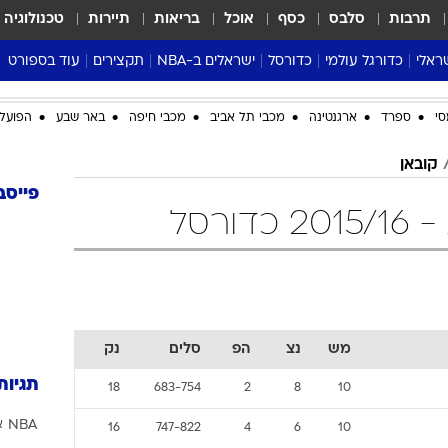
תרבות
סלבס
כסף
אוכל
בריאות
תיירות
טכנולוגיה
ראלי
כדורגל עולמי
כדורסל
ישראלים ב-NBA
תקצירים
עוד בספורט
ליגה אנגלית
ליגת העל
דני אבדיה
מונדיאל 2026
סי
ספרד
ארגנטינה
מכבי תל אביב
מכבי חיפה
באר שבע
הפועל 
 העל
ליגה ספרדית
דאבל דריבל
NBA
נה
ליגה איטלקית
יורוליג וכדורסל אירופי
טבלאות
קובאן
ו
ליגה גרמנית
ליגה לאומית
פודקאסטים
פייסב
ורסל
ליגה צרפתית
נבחרות ישראל בכדורסל
מסכמים מחזור
שראל
ליגת האלופות
כדורסל נשים
אבא של שבת
ית
הליגה האירופית
מעל הטבעת
דרום אמריקה
סערה בממלכה
טניס
מש
נצ
הפ
סלים
נק
טראש טוק
תגיות
18
683-754
2
8
10
ספורט אמריקא
NBA
א
פוקר
16
747-822
4
6
10