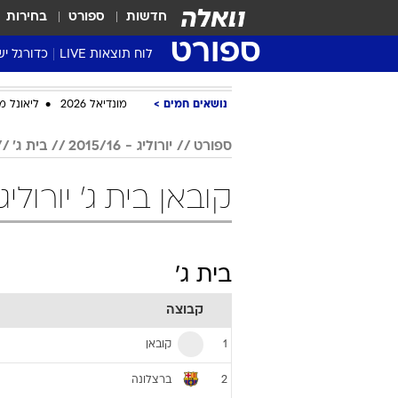
חדשות
ספורט
בחירות
ספורט
לוח תוצאות LIVE
כדורגל יש
ליגת העל Winner
נושאים חמים
מונדיאל 2026
ליאונל מ
סטט' ליגת
גביע המדי
ספורט
יורוליג - 2015/16
בית ג'
גביע הטוט
קובאן בית ג' יורוליג - 2015/16 כד
שגרירים
נבחרות י
ליגה לאומ
בית ג'
ליגה א'
קבוצה
קובאן
1
ברצלונה
2