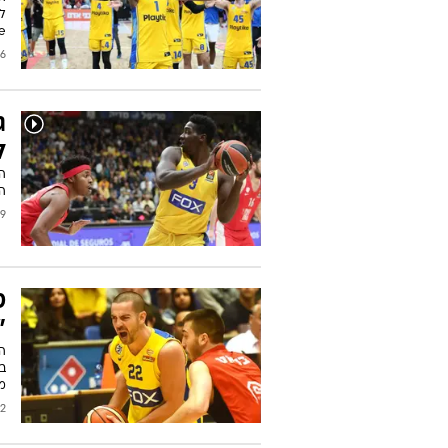
e
2024
ג
ל
ה
ה
2019
ט
"
בי
מא
2016