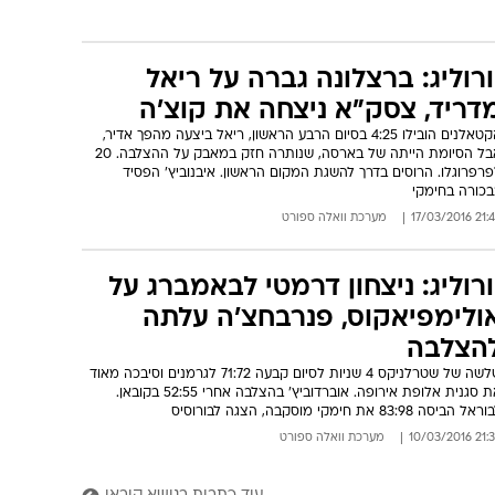
ורוליג: ברצלונה גברה על ריאל
דריד, צסק"א ניצחה את קוצ'ה
הקטאלנים הובילו 4:25 בסיום הרבע הראשון, ריאל ביצעה מהפך אדיר,
אבל הסיומת הייתה של בארסה, שנותרה חזק במאבק על ההצלבה. 20
רפרוגלו. הרוסים בדרך להשגת המקום הראשון. איבנוביץ' הפסיד
בכורה בחימקי
21:42 17/03/
מערכת וואלה ספורט
ורוליג: ניצחון דרמטי לבאמברג על
ולימפיאקוס, פנרבחצ'ה עלתה
הצלבה
שלשה של שטרלניקס 4 שניות לסיום קבעה 71:72 לגרמנים וסיבכה מאוד
את סגנית אלופת אירופה. אוברדוביץ' בהצלבה אחרי 52:55 בקובאן.
אל הביסה 83:98 את חימקי מוסקבה, הצגה לבורוסיס
21:35 10/03/
מערכת וואלה ספורט