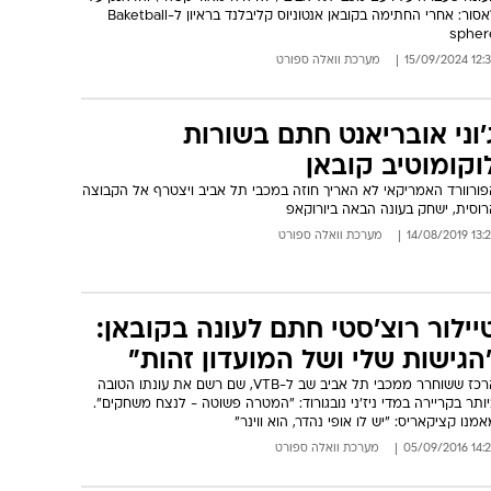
לאסור: אחרי החתימה בקובאן אנטוניוס קליבלנד בראיון ל-Baketball
spher
12:36 15/09/
מערכת וואלה ספורט
'וני אובריאנט חתם בשורות
וקומוטיב קובאן
פורוורד האמריקאי לא האריך חוזה במכבי תל אביב ויצטרף אל הקבוצה
רוסית, ישחק בעונה הבאה ביורוקאפ
13:29 14/08/
מערכת וואלה ספורט
יילור רוצ'סטי חתם לעונה בקובאן:
הגישות שלי ושל המועדון זהות"
הרכז ששוחרר ממכבי תל אביב שב ל-VTB, שם רשם את עונתו הטובה
ותר בקריירה במדי ניז'ני נובגורוד: "המטרה פשוטה - לנצח משחקים".
מנו קציקאריס: "יש לו אופי נהדר, הוא ווינר"
14:22 05/09/
מערכת וואלה ספורט