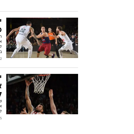
י
מ
לפ
ב
2016
י
א
ל
לבור
2016