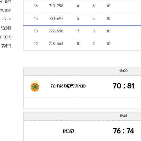
ג'אני א
ענפים נוספים
16
710-756
4
6
10
הפועל 
לוח שידורים
15
731-697
5
5
10
יורוליג
החידה של ספור
מכבי 
ארכיון מדורים
13
772-698
7
3
10
מכבי ת
כתבו לנו
12
748-664
8
2
10
ריאל 
18:00
81 : 70
פנאתינייקוס אתונה
19:45
74 : 76
קובאן