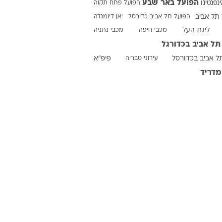
הפועל באר שבע
ינפנטינו
הפועל פתח תקוה
תל אביב
הפועל תל אביב כדורסל
יאן דיומנדה
ליגת העל
מכבי חיפה
מכבי נתניה
ט1
תל אביב בכדורגל
מחוץ לקווים
ל אביב בכדורסל
עירוני טבריה
פיפ"א
4-4-2
מדריד
משרד החוץ
רץ על הקווים
ספורט בחקירה
סוגרים שנה
מונדיאל 2014
בראש ובראשונה
אליפות אפריקה 2015
יורו צעירות 2013
לונדון 2012
יורו 2012