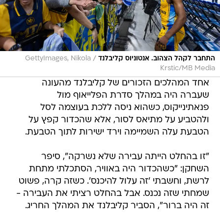
/
התחבר לקהל הצהוב. אנטוניוס קליבלנד
GettyImages, Nikola
Krstic/MB Media
אחד המהלכים הזכורים של קליבלנד מהעונה
שעברה היה במהלך סדרת הפלייאוף מול
פנאתינייקוס, כשהוא ניסה ללכת בעוצמה לסל
ולהטביע על מתיאס לסור, אלא שהכדור קפץ על
הטבעת עלה השמיימה וירד ישירות לתוך הטבעת.
"זו בהחלט הייתה עבירה שלא נשרקה", סיפר
השחקן: "כשהכדור היה באוויר, הסתכלתי מתחת
לרשת, וחשבתי 'זה עלול להיכנס'. כשזה קרה, פשוט
שמחתי שזה נכנס. אבל בהחלט רציתי את העבירה -
זה היה ברור", הסביר קליבלנד את המהלך החריג.