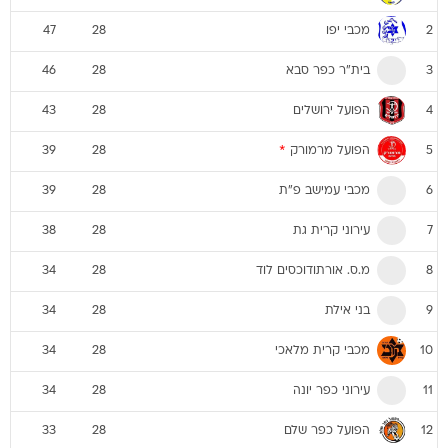
מכבי יפו
47
28
2
בית"ר כפר סבא
46
28
3
הפועל ירושלים
43
28
4
הפועל מרמורק
*
39
28
5
מכבי עמישב פ"ת
39
28
6
עירוני קרית גת
38
28
7
מ.ס. אורתודוכסים לוד
34
28
8
בני אילת
34
28
9
מכבי קרית מלאכי
34
28
10
עירוני כפר יונה
34
28
11
הפועל כפר שלם
33
28
12