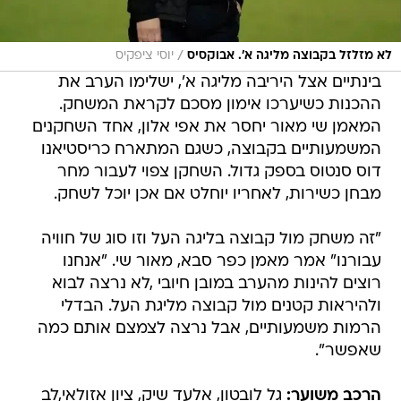
/
לא מזלזל בקבוצה מליגה א'. אבוקסיס
יוסי ציפקיס
בינתיים אצל היריבה מליגה א', ישלימו הערב את
ההכנות כשיערכו אימון מסכם לקראת המשחק.
המאמן שי מאור יחסר את אפי אלון, אחד השחקנים
המשמעותיים בקבוצה, כשגם המתארח כריסטיאנו
דוס סנטוס בספק גדול. השחקן צפוי לעבור מחר
מבחן כשירות, לאחריו יוחלט אם אכן יוכל לשחק.
"זה משחק מול קבוצה בליגה העל וזו סוג של חוויה
עבורנו" אמר מאמן כפר סבא, מאור שי. "אנחנו
רוצים להינות מהערב במובן חיובי ,לא נרצה לבוא
ולהיראות קטנים מול קבוצה מליגת העל. הבדלי
הרמות משמעותיים, אבל נרצה לצמצם אותם כמה
שאפשר".
הרכב משוער:
גל לובטון, אלעד שיק, ציון אזולאי,לב