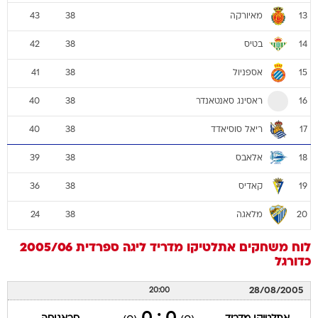
מאיורקה
43
38
13
בטיס
42
38
14
אספניול
41
38
15
ראסינג סאנטאנדר
40
38
16
ריאל סוסיאדד
40
38
17
אלאבס
39
38
18
קאדיס
36
38
19
מלאגה
24
38
20
לוח משחקים
אתלטיקו מדריד
ליגה ספרדית 2005/06
כדורגל
28/08/2005
20:00