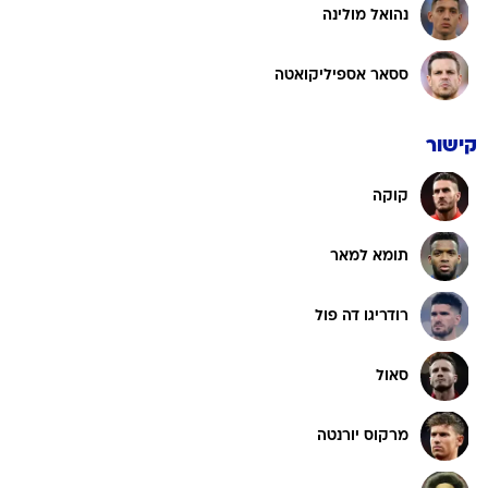
נהואל מולינה
ססאר אספיליקואטה
קישור
קוקה
תומא למאר
רודריגו דה פול
סאול
מרקוס יורנטה