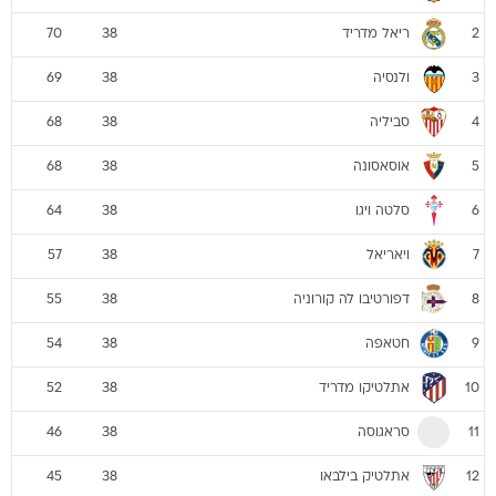
ריאל מדריד
70
38
2
ולנסיה
69
38
3
סביליה
68
38
4
אוסאסונה
68
38
5
סלטה ויגו
64
38
6
ויאריאל
57
38
7
דפורטיבו לה קורוניה
55
38
8
חטאפה
54
38
9
אתלטיקו מדריד
52
38
10
סראגוסה
46
38
11
אתלטיק בילבאו
45
38
12