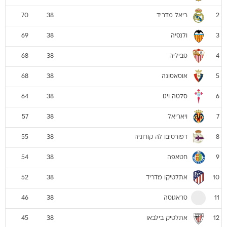
ריאל מדריד
70
38
2
ולנסיה
69
38
3
סביליה
68
38
4
אוסאסונה
68
38
5
סלטה ויגו
64
38
6
ויאריאל
57
38
7
דפורטיבו לה קורוניה
55
38
8
חטאפה
54
38
9
אתלטיקו מדריד
52
38
10
סראגוסה
46
38
11
אתלטיק בילבאו
45
38
12