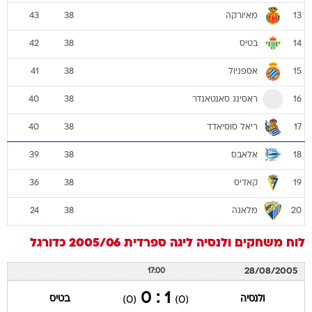
מאיורקה
43
38
13
בטיס
42
38
14
אספניול
41
38
15
ראסינג סאנטאנדר
40
38
16
ריאל סוסיאדד
40
38
17
אלאבס
39
38
18
קאדיס
36
38
19
מלאגה
24
38
20
לוח משחקים
ולנסיה
ליגה ספרדית 2005/06
כדורגל
28/08/2005
17:00
1 : 0
ולנסיה
בטיס
(0)
(0)