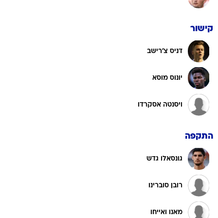
קישור
דניס צ'רישב
יונוס מוסא
ויסנטה אסקרדו
התקפה
גונסאלו גדש
רובן סוברינו
מאנו ואייחו