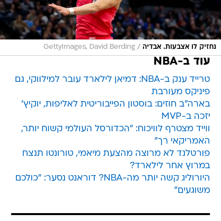
/
נחזיק לו אצבעות. אבדיה
GettyImages, David Berding
עוד ב-NBA
טרייד ענק ב-NBA: דמיאן לילארד עובר למילווקי, גם
פיניקס מעורבת
בארה"ב חוזים: בוסטון הפייבוריטית לאליפות, יוקיץ'
יזכה ב-MVP
ווייד מצטרף לוויכוח: "הכדורסל העולמי קשוח יותר,
האמריקאי רך"
פורטלנד לא מרוצה מהצעת מיאמי, טורונטו תנצח
במרוץ אחר לילארד?
היורוליג קשה יותר מה-NBA? דוראנט נסער: "כולכם
משוגעים"