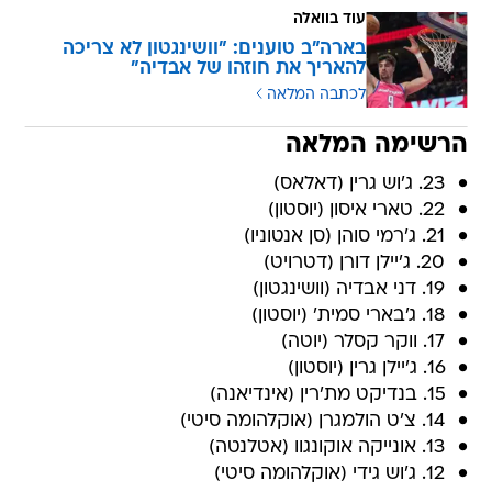
עוד בוואלה
בארה"ב טוענים: "וושינגטון לא צריכה
להאריך את חוזהו של אבדיה"
לכתבה המלאה
הרשימה המלאה
23. ג'וש גרין (דאלאס)
22. טארי איסון (יוסטון)
21. ג'רמי סוהן (סן אנטוניו)
20. ג'יילן דורן (דטרויט)
19. דני אבדיה (וושינגטון)
18. ג'בארי סמית' (יוסטון)
17. ווקר קסלר (יוטה)
16. ג'יילן גרין (יוסטון)
15. בנדיקט מת'רין (אינדיאנה)
14. צ'ט הולמגרן (אוקלהומה סיטי)
13. אונייקה אוקונגוו (אטלנטה)
12. ג'וש גידי (אוקלהומה סיטי)