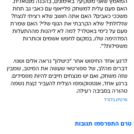
המאמץ שאני משקיע? באימונים, בהכנה מנטאלית.
האם פעם עלית למשחק פלייאוף עם כאבי גב תחת
משככי כאבים? האם אתה חושב שלא רציתי לנצח?
שזלזלתי? שלא הקרבתי את הגוף שלי? האם שמרת
פעם על ג'ימי באטלר? למה לא ליהנות מההתעלות
המדהימה שלו, במקום לחפש אשמים וכותרות
משפילות?".
לרגע אחד החיפוש אחר "כישלון" נראה אלים ושגוי.
דברים מהלב, של ספורטאי שעשה את המיטב, שמבין
שזה משחק, ואם יש מנצחים חייבים להיות מפסידים.
ברגע אחד, אנטטוקומפו הצליח להעביר קצת נשמה
טהורה בסביבה רעילה.
פרטיזן בלגרד
טרם התפרסמו תגובות