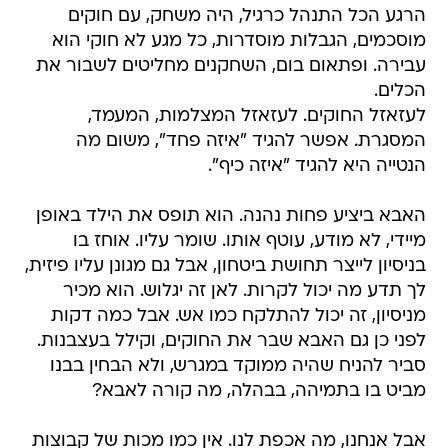
הרגע הכל התנהל כרגיל, היה משחק, עם חוקים
מוסכמים, הגבלות מוסדרות, כל מגע לא חוקי הוא
עבירה. ופתאום בום, השחקנים מחליטים לשבור את
הכלים.
לעזאזל החוקים. לעזאזל המצלמות, המעמד,
המסגרת. אפשר להגיד "איזה פחד", משום מה
הנטייה היא להגיד "איזה כיף".
האבא ביציע פחות נהנה. הוא תופס את הילד באופן
מיידי, לא מודע, עוטף אותו. שומר עליו. אוחז בו
בניסיון לייצר תחושת ביטחון, אבל גם מגונן עליו פיזית,
לך תדע מה יכול לקרות. לאן זה יגלוש. הוא מכיר
מניסיון, זה יכול להתלקח כמו אש. אבל כמה דקות
לפני כן גם האבא שבר את החוקים, וקילל בעצבנות.
סביר להניח שהיה ממוקד במגרש, ולא הבחין בבנו
מביט בו בתמיהה, בבהלה, מה קורה לאבא?
אבל אנחנו, מה אכפת לנו. אין כמו מכות של קבוצות