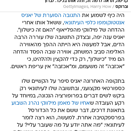
קדימה, תראה לו מה זה, תלה אותו בכיכר. לברון
/
וברוקס
GettyImages, Harry How
היה כיף לשמוע את
התגובה הסוערת של יאניס
אנטטוקומפו כלפי העיתונאי
, ששאל אותו אחרי
ההדחה של מילווקי מהפלייאוף "האם זה כישלון".
יאניס ענה יפה, ובצדק התשובה שלו עוררה הרבה
הדים, אבל למעשה היא הייתה ההפך מהאווירה
האלימה סביב המשחק. אווירה שבה הפסד והדחה
הם מיד "כישלון", רק כדי להקצין ולהלהיט, כי
"אכזבה" זה משעמם, ומ"אכזבה" אין עריפת ראשים.
בתקופה האחרונה יאניס סיפר על הקשיים שלו
כספורטאי מקצועני, ובתשובה שלו לעיתונאי רק
ביקש לשים דברים בפרופורציה הנכונה, במיוחד על
רקע העובדה ש
אחיו של מאמן מילווקי נהרג השבוע
בתאונת דרכים, דבר ששם את כל הכדורסל
בפרספקטיבה אחרת. למעשה, הוא רצה לומר
לעיתונאי: "מה אתה יודע על מה שעובר עליי? על