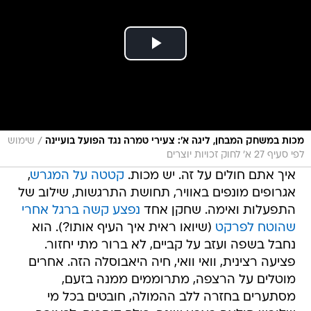
/
מכות במשחק המבחן, ליגה א': צעירי טמרה נגד הפועל בועיינה
שימוש
לפי סעיף 27 א' לחוק זכויות יוצרים
איך אתם חולים על זה. יש מכות.
קטטה על המגרש
,
אגרופים מונפים באוויר, תחושת התרגשות, שילוב של
התפעלות ואימה. שחקן אחד
נפצע קשה ברגל אחרי
שהוטח לפרקט
(שיואו ראית איך העיף אותו?). הוא
נחבל בשפה ועזב על קביים, לא ברור מתי יחזור.
פציעה רצינית, וואי וואי, חיה היאבוסלה הזה. אחרים
מוטלים על הרצפה, מתרוממים ממנה בזעם,
מסתערים בחזרה ללב ההמולה, חובטים בכל מי