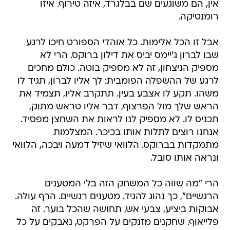
אין, הם משוגעים שם בבלגרד, איזה טירוף. איזו
רומנטיקה.
אבל זו הכל אלימות. כל אוהדי הספורט חיכו לרגע
שבו לברון ג'יימס יביס את דילון ברוקס. הרי לא
מספיק הניצחון, זה לא מספיק בוטה. כולם מחכים
לרגע של ההשפלה הפומבית: לך אליו לברון, תגיד לו
משהו. תקע לו אצבע בעין. תתקרב אליו, תצמיד את
הראש שלך מול הפרצוף, דבר אליו טראש מתוק,
תכניס לו. לא מספיק לנו לראות את השחצן מפסיד.
אנחנו רוצים לתלות אותו בכיכר. המצלמות
מתמקדות בברוקס. הלוואי שיזיל דמעה ויבכה, הלוואי
ונראה אותו סובל.
הרי "מה שווה כל המשחק הזה בלי המטענים
הרגשיים", כך נהוג להגיד. מטענים רגשיים. הרף עולה.
אבוקות ביציע, צבעי אש, תחושה שהכל בוער. זה
פלייאוף. שחקנים מזנקים על הפרקט, נאבקים על כל