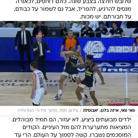
שלובש חולצה בצבע שונה. כולם דוחפים, לכאורה
מנסים להרגיע, להפריד, אבל גם לשמור על כבודם,
על חבורתם. יש מכות.
/
וואי וואי, איזה בלגן. יאבוסלה
צילום מסך, מתוך שידורי הטלוויזיה
ילדים מבועתים ביציע. לא יעזור, הם תמיד מבוהלים.
המציאות מתערערת להם מול העיניים. הקודים
המוסכמים נשברו. קשה לסמוך על העולם. הרי עד