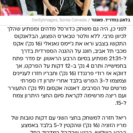
/
בלאגן במדריד. פאנטר
GettyImages, Sonia Canada
לפני כן, היה גם משחק כדורסל מדהים ומפתיע שהלך
לכיוון סרבי. ללא וולטר טבארס הפצוע, הבלאנקוס
התקשו בצבע וראו את ג'יימס נאנאלי (16 נק') אקס
מכבי תל אביב, חוגג על ההגנה הספרדית בדרך
ל-21:31 מפתיע בסיום הרבע הראשון. ים מדר פתח
בחמישייה ותרם 4 נק' ב-12 דקות על הפרקט, אך
דווקא אז רודי פרננדז (16 נק') וחבריו חזרו לעניינים
וצמצמו ל-3 הפרש בלבד אחרי יתרון דו ספרתי
מרשים של הסרבים. דאנטה אקסום (19 נק') התעורר
ועם ריצה מרשימה לקראת סיום החצי היתרון צמח
ל-15.
ריאל חזרה למשחק בחצי השני עם דקות טובות של
מריו הזוניה (16 נק') שהקטין ל-5 בלבד באמצע