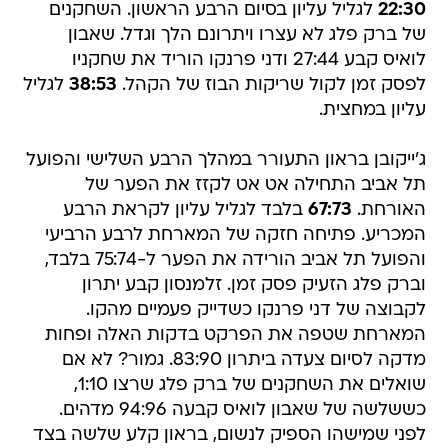
22:30
לגליל עליון בסיום הרבע הראשון. השחקנים
של ברק פלג לא עצרו ויתרונם הלך וגדל. שאבון
לואיס קבע 27:44 ודני פרנקו הוריד את שחקניו
לפסק זמן לקול שריקות הבוז של הקהל.
38:53
לגליל
עליון במחצית.
ג'ייקובן בראון התעורר במהלך הרבע השלישי והפועל
תל אביב התחילה אט אט לקזז את הפער של
האורחת.
67:73
בלבד לגליל עליון לקראת הרבע
המכריע. פתיחה חזקה של המארחת לרבע הרביעי
והפועל תל אביב הורידה את הפער ל-75:74 בלבד,
וברק פלג הזעיק פסק זמן. זלמנסון קבע יתרון
לקבוצה של דני פרנקו כשדייק פעמיים מהקו.
המארחת שטפה את הפרקט בדקות האלה ופחות
מדקה לסיום צעדה ביתרון 83:90. גמור? לא אם
שואלים את השחקנים של ברק פלג שרצו 1:10,
כששלשה של שאבון לואיס קבעה 94:96 מדהים.
לפני שמישהו הספיק לנשום, בראון קלע שלשה בצד