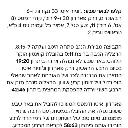
קלעו לבאר שבע:
ג'וניור איטו 33 נקודות ו-6
ריבאונדים, דרק פארדון 30 ו-9 ריב', קודי דמפס (8
אס', 6 ריב') 11, נטע סגל 7, אמיר בל ועמית זיס 4 כ"א,
טראוויס ווריק 2.
הקבוצה מבירת הנגב פתחה היטב ועלתה ל-8:15,
הרצליה הגיבה בריצת 0:11 בהובלת קווינטון הוקר
הלוהט. באר שבע לא נבהלה וירדה ביתרון
19:20
בסיום הרבע הראשון. דרק פארדון וג'וניור איטו
החזירו את הנדנדה לצד של האורחת לאחר שהאלי
הופ גדול של דוסון קבע שוויון. הרצליה סגרה חזק את
הרבע השני וירדה להפסקת המחצית ביתרון
42:46.
פארדון, איטו ודמפס המשיכו להוביל את באר שבע,
ששוב נטלה את ההובלה במשחק עם הרבה שינויי
מומנטום. סיום טוב של השחקנים של רמי הדר לרבע
הורידו אותם ביתרון
58:63
לקראת הרבע המכריע.