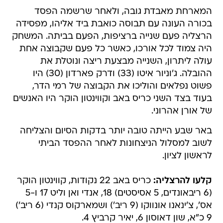
המארחת מאבדת גובה, ולאחר שרשמה הפסד
בכורה העונה עם תבוסה כואבת ביד אליהו, מפסידה
הרצליה פעם שנייה ברציפות, הפעם בביתה. המשחק
היה צמוד לכל אורכו, כאשר כל פעם שקבוצה אחת
עולה ליתרון, השנייה מבצעת ריצה ונוטלת את
ההובלה. ג'וניור איטו (33) ודרק פארדון (30) היו
פשוט נפלאים והוליכו את הקבוצה של רמי הדר,
בעוד בצד השני כריס באב וקווינטון הוקר היו האנשים
של אורן אהרוני.
באר שבע הייתה טובה יותר בדקות הסיום והצליחה
לשוב למסלול הניצחונות לאחר ההפסד הביתי
לראשון לציון.
קלעו להרצליה:
כריס באב 22 נקודות, קווינטון הוקר
(6 ריבאונדים, 5 אסיסטים) 18, אנדי ואן וליט 17 ו-5
אס', צ'ינאנו אונווקו (9 ריב') ושמארקוס קנדי (6 ריב')
9 כ"א, שון דאוסון 6, יאיר קרביץ 4.