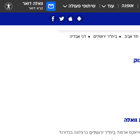
וואלה דואר
אופנה
עוד
שיתופי פעולה
קרא דואר
תל אביב
בית"ר ירושלים
דני אבדיה
ציון 3
וק
דאבל דריבל
 וואלה
י
ייאקס
ארסנל
בית"ר ירושלים
ברצלונה בכדורגל