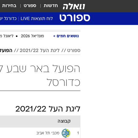
חדשות
ספורט
בחירות
ספורט
לוח תוצאות LIVE
כדורגל יש
ליגת העל Winner
נושאים חמים
מונדיאל 2026
ליאונל מ
סטט' ליגת
גביע המדי
ספורט
ליגת העל 2021/22
הפועל
גביע הטוט
שגרירים
נבחרות י
כדורסל
ליגה לאומ
ליגה א'
ליגת העל 2021/22
קבוצה
מכבי תל אביב
1