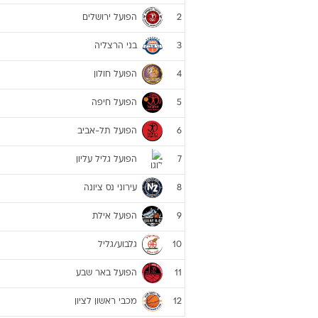
הפועל ירושלים
2
בני הרצליה
3
הפועל חולון
4
הפועל חיפה
5
הפועל תל-אביב
6
הפועל גליל עליון
7
עירוני נס ציונה
8
הפועל אילת
9
גלבוע/גליל
10
הפועל באר שבע
11
מכבי ראשון לציון
12