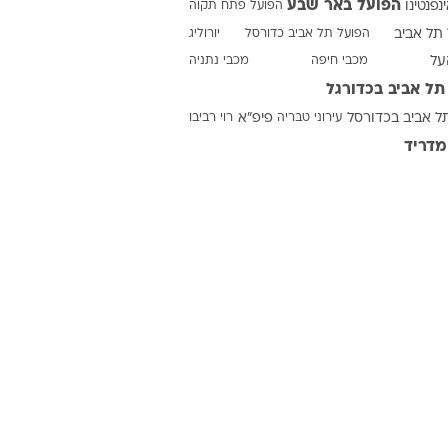
הפועל באר שבע
ינפנטינו
הפועל פתח תקוה
תל אביב
הפועל תל אביב כדורסל
יורוליג
על
מכבי חיפה
מכבי נתניה
ט1
תל אביב בכדורגל
מחוץ לקווים
ל אביב בכדורסל
עירוני טבריה
פיפ"א
רוי רביבו
4-4-2
מדריד
משרד החוץ
רץ על הקווים
ספורט בחקירה
סוגרים שנה
מונדיאל 2014
בראש ובראשונה
אליפות אפריקה 2015
יורו צעירות 2013
לונדון 2012
יורו 2012