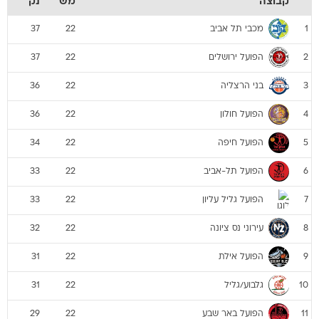
קבוצה
מש
נק
מכבי תל אביב
37
22
1
הפועל ירושלים
37
22
2
בני הרצליה
36
22
3
הפועל חולון
36
22
4
הפועל חיפה
34
22
5
הפועל תל-אביב
33
22
6
הפועל גליל עליון
33
22
7
עירוני נס ציונה
32
22
8
הפועל אילת
31
22
9
גלבוע/גליל
31
22
10
הפועל באר שבע
29
22
11