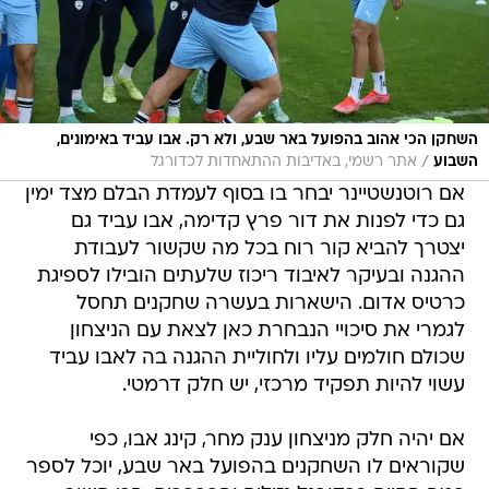
השחקן הכי אהוב בהפועל באר שבע, ולא רק. אבו עביד באימונים,
/
השבוע
אתר רשמי, באדיבות ההתאחדות לכדורגל
אם רוטנשטיינר יבחר בו בסוף לעמדת הבלם מצד ימין
גם כדי לפנות את דור פרץ קדימה, אבו עביד גם
יצטרך להביא קור רוח בכל מה שקשור לעבודת
ההגנה ובעיקר לאיבוד ריכוז שלעתים הובילו לספיגת
כרטיס אדום. הישארות בעשרה שחקנים תחסל
לגמרי את סיכויי הנבחרת כאן לצאת עם הניצחון
שכולם חולמים עליו ולחוליית ההגנה בה לאבו עביד
עשוי להיות תפקיד מרכזי, יש חלק דרמטי.
אם יהיה חלק מניצחון ענק מחר, קינג אבו, כפי
שקוראים לו השחקנים בהפועל באר שבע, יוכל לספר