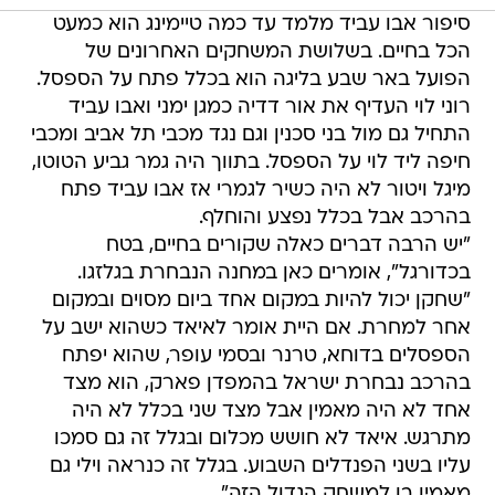
סיפור אבו עביד מלמד עד כמה טיימינג הוא כמעט
הכל בחיים. בשלושת המשחקים האחרונים של
הפועל באר שבע בליגה הוא בכלל פתח על הספסל.
רוני לוי העדיף את אור דדיה כמגן ימני ואבו עביד
התחיל גם מול בני סכנין וגם נגד מכבי תל אביב ומכבי
חיפה ליד לוי על הספסל. בתווך היה גמר גביע הטוטו,
מיגל ויטור לא היה כשיר לגמרי אז אבו עביד פתח
בהרכב אבל בכלל נפצע והוחלף.
"יש הרבה דברים כאלה שקורים בחיים, בטח
בכדורגל", אומרים כאן במחנה הנבחרת בגלזגו.
"שחקן יכול להיות במקום אחד ביום מסוים ובמקום
אחר למחרת. אם היית אומר לאיאד כשהוא ישב על
הספסלים בדוחא, טרנר ובסמי עופר, שהוא יפתח
בהרכב נבחרת ישראל בהמפדן פארק, הוא מצד
אחד לא היה מאמין אבל מצד שני בכלל לא היה
מתרגש. איאד לא חושש מכלום ובגלל זה גם סמכו
עליו בשני הפנדלים השבוע. בגלל זה כנראה וילי גם
מאמין בו למשחק הגדול הזה".