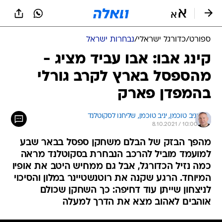
ספורט
/
כדורגל ישראלי
/
נבחרות ישראל
קינג אבו: אבו עביד מציג -
מהספסל בארץ לקרב גורלי
בהמפדן פארק
יניב טוכמן, 
יניב טוכמן, שליחנו לסקוטלנד 
8.10.2021 / 10:00
מהפך הבזק של הבלם משחקן ספסל בבאר שבע
למועמד מוביל להרכב הנבחרת בסקוטלנד מראה
כמה נזיל הכדורגל, אבל גם ממחיש היטב את אופיו
המיוחד. הרגע שקנה את רוטנשטיינר במלון והסיכוי
לניצחון שייתן עוד דחיפה: כך השחקן שכולם
אוהבים לאהוב מצא את הדרך למעלה