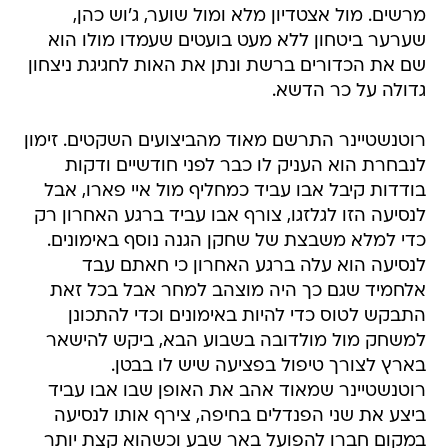
מרשים. מול אצטדיון מלא ומול שוער, ג'וש כהן,
שערער ביטחון ללא מעט בועטים שעמדו מולו הוא
שם את הכדורים ברשת ונתן את האות לחגיגת ניצחון
גדולה על כר הדשא.
רוטנשטיינר התרשם מאוד מהביצועים השקטים. זימון
לנבחרת הוא העניק לו כבר לפני חודשיים ודקות
בודדות קיבל אבו עביד כמחליף מול איי פארו, אבל
לנסיעה הזו לגלזגו, צורף אבו עביד ברגע האחרון רק
כדי למלא משבצת של שחקן הגנה נוסף באימונים.
לנסיעה הוא עלה ברגע האחרון כי חאתם עבד
אלחמיד שגם כך היה מוצהב למחר אבל בכל זאת
התבקש לטוס כדי להיות באימונים וכדי להתכונן
למשחק מול מולדובה בשבוע הבא, ביקש להישאר
בארץ לצורך טיפול בפציעה שיש לו בבטן.
רוטנשטיינר שמאוד אהב את האופן שבו אבו עביד
ביצע את שני הפנדלים בחיפה, צירף אותו לנסיעה
במקום חברו להפועל באר שבע וכשהוא קצת יותר