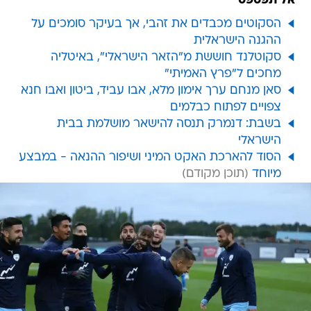
אל תפספס
הסקוטים מכבדים את זהבי, אך בעיקר סומכים על
ההגנה הישראלית
סקוטלנד חוששת מ"הזאר הישראלי", באיטליה
מחכים ל"פרץ האמיתי"
סאן מנחם ערך אימון מלא, אבו עביד, ביטון ואבו חנא
צפויים לפתוח כבלמים
בשבת: דנמרק תנסה להישאר מושלמת בבית
הישראלי
הסוד להארכת האקט המיני ושיפור ההנאה - במבצע
מיוחד