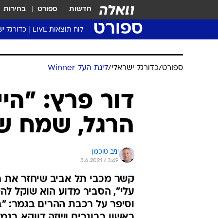
חדשות
ספורט
בחירות
ספורט
לוח תוצאות LIVE
כדורגל יש
ליגת העל Winner
סטט' ליגת
ספורט
/
כדורגל ישראלי
/
ליגת העל Winner
גביע המדי
גביע הטוט
דור פרץ: "הי
שגרירים
הרגל, שמח שהש
נבחרות י
ליגה לאומ
ליגה א'
יניב טוכמן
3.6.2021 / 3:49
קשר מכבי תל אביב שיחזר את ר
עלי", הסביר מדוע הוא שוקל לה
ראשון בבוגרים ושזה דווקא בגמ