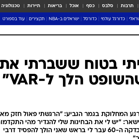
תרבות
סלבס
כסף
אוכל
בריאות
תיירות
טכנולוגיה
ראלי
כדורגל עולמי
כדורסל
ישראלים ב-NBA
תקצירים
עוד בספורט
ליגה אנגלית
ליגת העל
דני אבדיה
מונדיאל 2026
 העל
ליגה ספרדית
דאבל דריבל
NBA
נה
ליגה איטלקית
יורוליג וכדורסל אירופי
טבלאות
ו
ליגה גרמנית
ליגה לאומית
פודקאסטים
יתי בטוח ששברתי את
ליגה צרפתית
נבחרות ישראל בכדורסל
מסכמים מחזור
ופט הלך ל-VAR"
שראל
ליגת האלופות
כדורסל נשים
אבא של שבת
ית
הליגה האירופית
מעל הטבעת
דרום אמריקה
סערה בממלכה
טניס
גע המחלוקת בגמר הגביע: "הרגשתי פאול חזק מאו
טראש טוק
ישאר: "יש לי את הבחינות שלי להגדיר מהי התקדמות
ספורט אמריקא
וסיפר על רכבת ההרים בגמר: "בדקה ה-60 עבר לי בראש שאני הולך להפסיד דרבי
פוקר
ר"