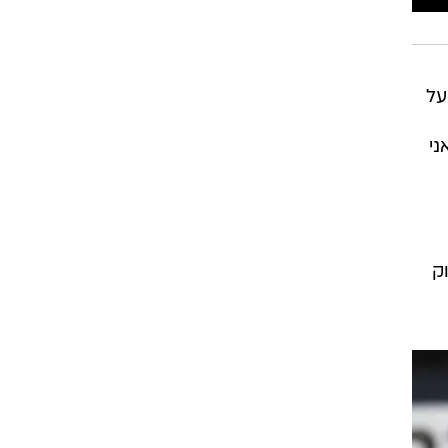
רוגבי וקריקט
גולף
ביליארד
על
תקצירים
ני
ק