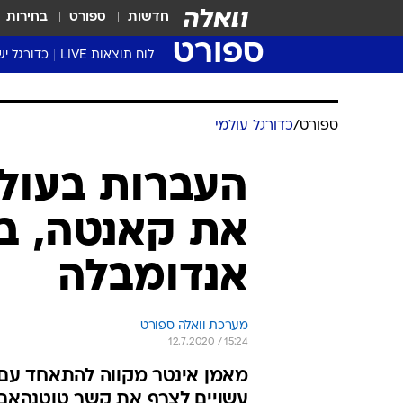
חדשות
ספורט
בחירות
ספורט
לוח תוצאות LIVE
כדורגל יש
ליגת העל Winner
סטט' ליגת
ספורט
/
כדורגל עולמי
גביע המדי
גביע הטוט
שגרירים
את קאנטה, בא
נבחרות י
ליגה לאומ
אנדומבלה
ליגה א'
מערכת וואלה ספורט
12.7.2020 / 15:24
מאמן אינטר מקווה להתאחד עם 
עשויים לצרף את קשר טוטנהאם. 