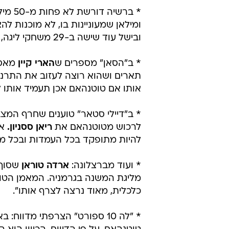
* ברשיה דורשת לא פחות מ-50 מיליון יורו עבור הקשר
ובישל עוד שישה ב-29 משחקי ליגה, ורשם שלוש הופעות במדי נבחרת איטליה.
* ב"הסאן" מספרים ש
הארי קיין
מאס 
תארים ושהוא רוצה לעזוב את התרנגול
אותו אם טוטנהאם אכן תעמיד אותו ל
* ב"דיילי סטאר" טוענים שחרף המצב
לרכוש מטוטנהאם את
ריאן ססניון.
להיות מתופקד בכל העמדות ובכל מ
* ועוד מברצלונה:
ארדה טוראן
שסוף 
מליגת המשנה בגרמניה. המאמן הטורק
כלכלית, מאוד נרצה לצרף אותו".
* "לה 10 ספורט" הצרפתי מדווח: באיירן מינכן רוצה את