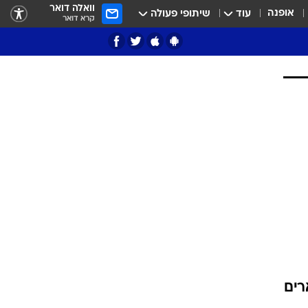
וואלה דואר
אופנה
עוד
שיתופי פעולה
קרא דואר
ציון 3
דאבל דריבל
י
רים