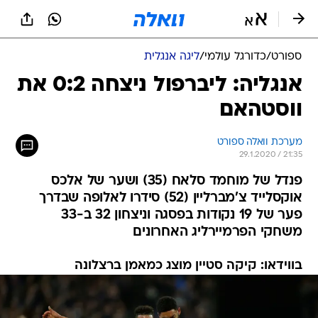
ספורט
/
כדורגל עולמי
/
ליגה אנגלית
אנגליה: ליברפול ניצחה 0:2 את
ווסטהאם
מערכת וואלה ספורט
29.1.2020 / 21:35
פנדל של מוחמד סלאח (35) ושער של אלכס
אוקסלייד צ'מברליין (52) סידרו לאלופה שבדרך
פער של 19 נקודות בפסגה וניצחון 32 ב-33
משחקי הפרמיירליג האחרונים
בווידאו: קיקה סטיין מוצג כמאמן ברצלונה