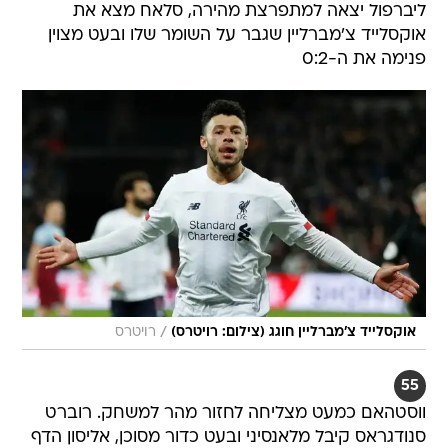
ליברפול יצאה למתפרצת מהירה, סלאח מצא את
אוקסלייד צ'מברליין שגבר על השומר שלו ובעט מצוין
פנימה את ה-0:2
/
אוקסלייד צ'מברליין חוגג (צילום: רויטרס)
רויטרס
55
ווסטהאם כמעט מצליחה לחזור מהר למשחק. רוברט
סנודגראס קיבל מלאנסיני ובעט כדור מסוכן, אליסון הדף