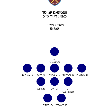
ווסטהאם יונייטד
מאמן:
דייויד
מויס
מערך המשחק
5:3:2
ל.
פביאנסקי
א. מסואקו
א. קרסוול
א. אוגבונה
ע. דיופ
ג. אנגקיה
ר.
ד. רייס
מ. נובל
סנודגראס
מ. לאנסיני
ס. האלר