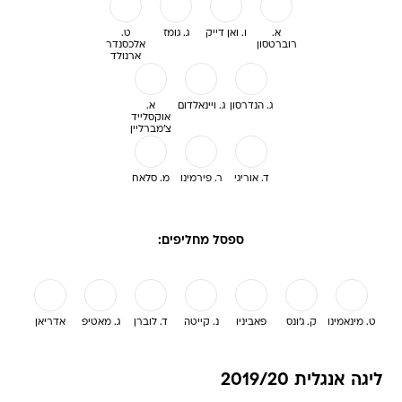
א.
ו. ואן דייק
ג. גומז
ט.
רוברטסון
אלכסנדר
ארנולד
ג. הנדרסון
ג. ויינאלדום
א.
אוקסלייד
צ'מברליין
ד. אוריגי
ר. פירמינו
מ. סלאח
ספסל מחליפים:
ט. מינאמינו
ק. ג'ונס
פאביניו
נ. קייטה
ד. לוברן
ג. מאטיפ
אדריאן
ליגה אנגלית 2019/20