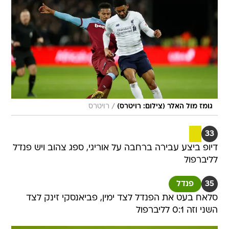
/
גומז מול האלר (צילום: רויטרס)
רויטרס
33
דיופ ביצע עבירה ברחבה על אוריגי, ספג צהוב ויש פנדל
לליברפול
35
פנדל
סלאח בעט את הפנדל לצד ימין, פביאנסקי זינק לצד
השני וזה 0:1 לליברפול