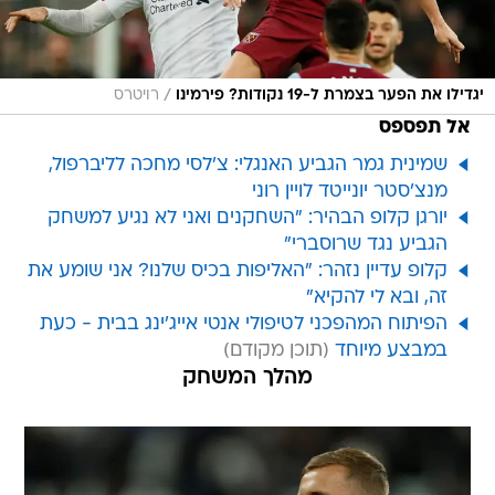
/
יגדילו את הפער בצמרת ל-19 נקודות? פירמינו
רויטרס
אל תפספס
שמינית גמר הגביע האנגלי: צ'לסי מחכה לליברפול,
מנצ'סטר יונייטד לויין רוני
יורגן קלופ הבהיר: "השחקנים ואני לא נגיע למשחק
הגביע נגד שרוסברי"
קלופ עדיין נזהר: "האליפות בכיס שלנו? אני שומע את
זה, ובא לי להקיא"
הפיתוח המהפכני לטיפולי אנטי אייג'ינג בבית - כעת
במבצע מיוחד
מהלך המשחק