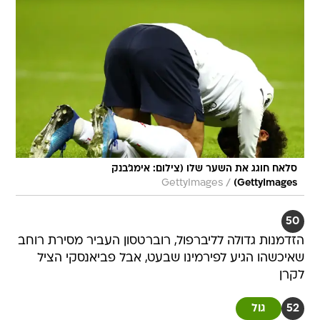
סלאח חוגג את השער שלו (צילום: אימג'בנק
/
GettyImages
GettyImages)
50
הזדמנות גדולה לליברפול, רוברטסון העביר מסירת רוחב
שאיכשהו הגיע לפירמינו שבעט, אבל פביאנסקי הציל
לקרן
52
גול