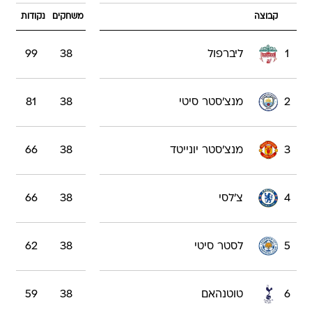
קבוצה
משחקים
נקודות
1
ליברפול
38
99
2
מנצ'סטר סיטי
38
81
3
מנצ'סטר יונייטד
38
66
4
צ'לסי
38
66
5
לסטר סיטי
38
62
6
טוטנהאם
38
59