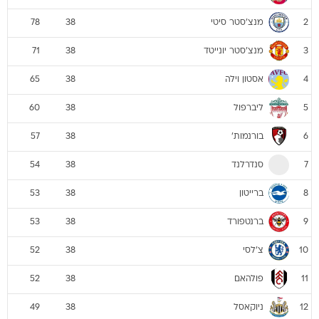
מנצ'סטר סיטי
78
38
2
מנצ'סטר יונייטד
71
38
3
אסטון וילה
65
38
4
ליברפול
60
38
5
בורנמות'
57
38
6
סנדרלנד
54
38
7
ברייטון
53
38
8
ברנטפורד
53
38
9
צ'לסי
52
38
10
פולהאם
52
38
11
ניוקאסל
49
38
12