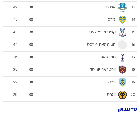
אברטון
49
38
13
לידס
47
38
14
קריסטל פאלאס
45
38
15
נוטינגהאם פורסט
44
38
16
טוטנהאם
41
38
17
ווסטהאם יונייטד
39
38
18
ברנלי
22
38
19
וולבס
20
38
20
פייסבוק