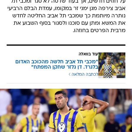
על חוזים חדשים, אך בעוד שדסה לא סגר ומכבי תל
אביב צירפה מגן ימני זר במקומו, עמדת הבלם הרביעי
נותרה מיותמת כך שמכבי תל אביב החליטה לחדש
את המשא ומתן עם סוכנו ולסגור בסוף השבוע את
מרבית הפרטים בחוזהו.
עוד בוואלה
"מכבי תל אביב חלשה מהכוכב האדום
בלגרד. דן גלזר שחקן המפתח"
לכתבה המלאה