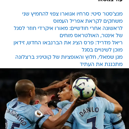
מנצ'סטר סיטי: סרחיו אגוארו צפוי להחמיץ שני
משחקים לקראת אפריל העמוס
לראשונה אחרי חודשיים: מאורו איקרדי חוזר לסגל
של אינטר, האולטראס מוחים
ריאל מדריד: פרס הציג את הברנבאו החדש, זידאן
מוכן לשינויים בסגל
מגן שמאלי, חלוץ והאופציות של קוטיניו: ברצלונה
מתכננת את העתיד