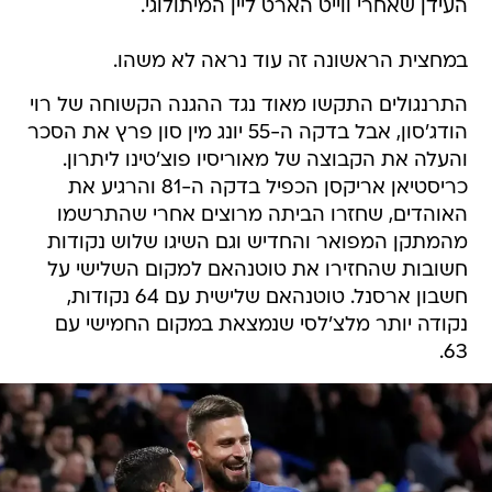
העידן שאחרי ווייט הארט ליין המיתולוגי.
במחצית הראשונה זה עוד נראה לא משהו.
התרנגולים התקשו מאוד נגד ההגנה הקשוחה של רוי
הודג'סון, אבל בדקה ה-55 יונג מין סון פרץ את הסכר
והעלה את הקבוצה של מאוריסיו פוצ'טינו ליתרון.
כריסטיאן אריקסן הכפיל בדקה ה-81 והרגיע את
האוהדים, שחזרו הביתה מרוצים אחרי שהתרשמו
מהמתקן המפואר והחדיש וגם השיגו שלוש נקודות
חשובות שהחזירו את טוטנהאם למקום השלישי על
חשבון ארסנל. טוטנהאם שלישית עם 64 נקודות,
נקודה יותר מלצ'לסי שנמצאת במקום החמישי עם
63.