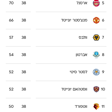
5
ארסנל
38
70
6
מנצ'סטר יונייטד
38
66
7
וולבס
38
57
8
אברטון
38
54
9
לסטר סיטי
38
52
10
ווסטהאם יונייטד
38
52
11
ווטפורד
38
50