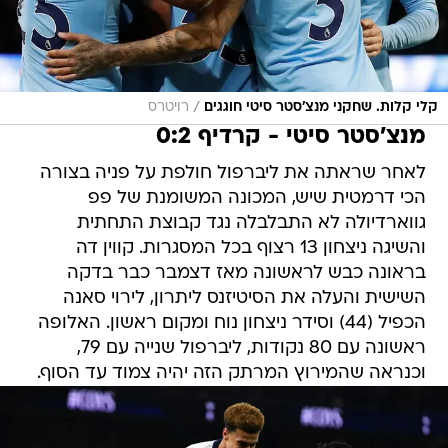
/
קלי קלות. שחקני מנצ'סטר סיטי חוגגים
רויטרס
מנצ'סטר סיטי - קרדיף 0:2
לאחר שראתה את ליברפול חולפת על פניה בצורה
הכי דרמטית שיש, המכונה המשומנת של פפ
גווארדיולה לא התבלבלה נגד קבוצת התחתית
והשיגה ניצחון 13 רצוף בכל המסגרות. קווין דה
בראונה כבש לראשונה מאז דצמבר כבר בדקה
השישית והעלה את הסיטיזנס ליתרון, לירוי סאנה
הכפיל (44) וסידר ניצחון נוח ומקום ראשון. האלופה
ראשונה עם 80 נקודות, ליברפול שנייה עם 79,
וכנראה שהמירוץ המרתק הזה יהיה צמוד עד הסוף.