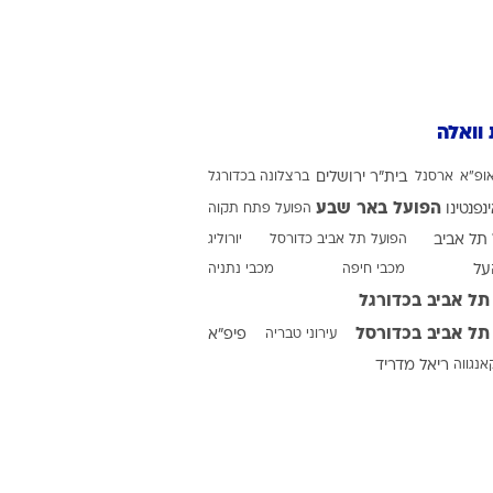
ט1
מחוץ לקווים
 וואלה
4-4-2
משרד החוץ
ופ"א
ארסנל
בית"ר ירושלים
ברצלונה בכדורגל
רץ על הקווים
הפועל באר שבע
ינפנטינו
הפועל פתח תקוה
תל אביב
ספורט בחקירה
הפועל תל אביב כדורסל
יורוליג
על
מכבי חיפה
מכבי נתניה
סוגרים שנה
תל אביב בכדורגל
מונדיאל 2014
תל אביב בכדורסל
עירוני טבריה
פיפ"א
בראש ובראשונה
אנגווה
ריאל מדריד
אליפות אפריקה 2015
יורו צעירות 2013
לונדון 2012
יורו 2012