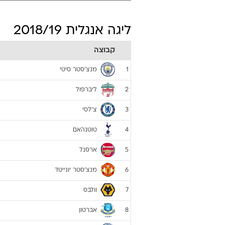
ליגה אנגלית 2018/19
קבוצה
מנצ'סטר סיטי
1
ליברפול
2
צ'לסי
3
טוטנהאם
4
ארסנל
5
מנצ'סטר יונייטד
6
וולבס
7
אברטון
8