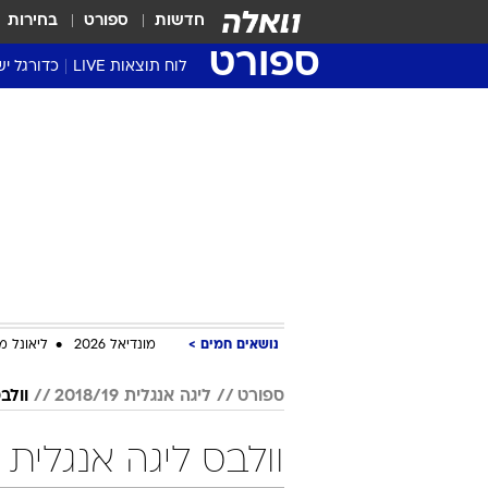
חדשות
ספורט
בחירות
ספורט
לוח תוצאות LIVE
כדורגל יש
ליגת העל Winner
סטט' ליגת
גביע המדי
גביע הטוט
שגרירים
נבחרות י
ליגה לאומ
ליגה א'
נושאים חמים
מונדיאל 2026
ליאונל מ
ספורט
ליגה אנגלית 2018/19
וולב
וולבס ליגה אנגלית 2018/19 כדורגל