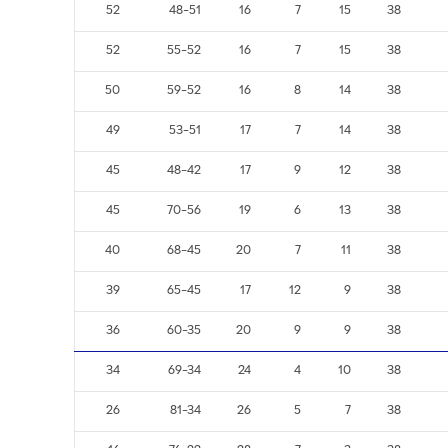
52
48-51
16
7
15
38
52
55-52
16
7
15
38
50
59-52
16
8
14
38
49
53-51
17
7
14
38
45
48-42
17
9
12
38
45
70-56
19
6
13
38
40
68-45
20
7
11
38
39
65-45
17
12
9
38
36
60-35
20
9
9
38
34
69-34
24
4
10
38
26
81-34
26
5
7
38