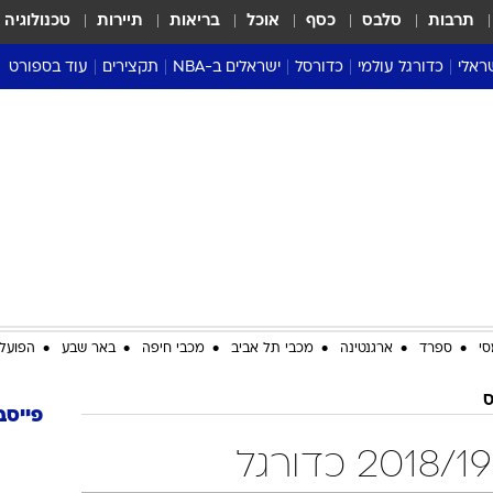
תרבות
סלבס
כסף
אוכל
בריאות
תיירות
טכנולוגיה
ראלי
כדורגל עולמי
כדורסל
ישראלים ב-NBA
תקצירים
עוד בספורט
ליגה אנגלית
ליגת העל
דני אבדיה
מונדיאל 2026
 העל
ליגה ספרדית
דאבל דריבל
NBA
נה
ליגה איטלקית
יורוליג וכדורסל אירופי
טבלאות
ו
ליגה גרמנית
ליגה לאומית
פודקאסטים
ליגה צרפתית
נבחרות ישראל בכדורסל
מסכמים מחזור
שראל
ליגת האלופות
כדורסל נשים
אבא של שבת
ית
הליגה האירופית
מעל הטבעת
דרום אמריקה
סערה בממלכה
סי
ספרד
ארגנטינה
מכבי תל אביב
מכבי חיפה
באר שבע
הפועל 
טניס
ס
טראש טוק
פייסב
ספורט אמריקא
פוקר