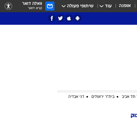
וואלה דואר
אופנה
עוד
שיתופי פעולה
קרא דואר
ציון 3
דאבל דריבל
תל אביב
בית"ר ירושלים
דני אבדיה
וק
י