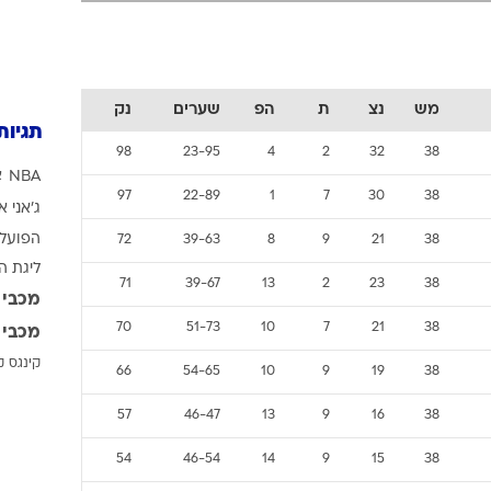
ענפים נוספים
לוח שידורים
החידה של ספור
ארכיון מדורים
מש
נצ
ת
הפ
שערים
נק
תגיות
כתבו לנו
98
23-95
4
2
32
38
NBA
א
97
22-89
1
7
30
38
ג'אני א
הפועל 
72
39-63
8
9
21
38
ליגת ה
71
39-67
13
2
23
38
מכבי 
70
51-73
10
7
21
38
מכבי 
קינגס ק
66
54-65
10
9
19
38
57
46-47
13
9
16
38
54
46-54
14
9
15
38