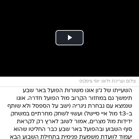
צילום ועריכת וידאו: יוסי ציפקיס
השעייתו של ג'ון אוגו משורות הפועל באר שבע
תימשך גם במחזור הקרוב מול הפועל חדרה. אוגו
שנמצא עם נבחרת ניגריה (ישב על הספסל ולא שותף
ב-1:3 מול איי סיישל) ועשוי לשחק מחרתיים במשחק
ידידות מול מצרים, אמור לשוב לארץ רק לקראת
סוף השבוע ובהפועל באר שבע כבר החליטו שהוא
יעמוד לוועדת משמעת פנימית בתחילת השבוע הבא