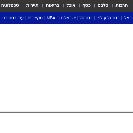
תרבות
סלבס
כסף
אוכל
בריאות
תיירות
טכנולוגיה
ראלי
כדורגל עולמי
כדורסל
ישראלים ב-NBA
תקצירים
עוד בספורט
ליגה אנגלית
ליגת העל
דני אבדיה
מונדיאל 2026
 העל
ליגה ספרדית
דאבל דריבל
NBA
נה
ליגה איטלקית
יורוליג וכדורסל אירופי
טבלאות
ו
ליגה גרמנית
ליגה לאומית
פודקאסטים
ליגה צרפתית
נבחרות ישראל בכדורסל
מסכמים מחזור
שראל
ליגת האלופות
כדורסל נשים
אבא של שבת
ית
הליגה האירופית
מעל הטבעת
דרום אמריקה
סערה בממלכה
טניס
טראש טוק
ספורט אמריקא
פוקר