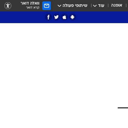
וואלה דואר
אופנה
עוד
שיתופי פעולה
קרא דואר
ציון 3
דאבל דריבל
י