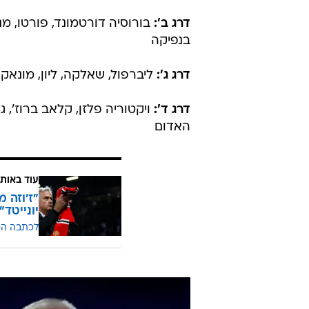
דרג ב':
בורוסיה דורטמונד, פורטו, מנצ
בנפיקה
דרג ג':
ליברפול, שאלקה, ליון, מונאקו,
דרג ד':
ויקטוריה פלזן, קלאב ברוז', גל
האדום
עוד באותו
"ז'וזה 
יונייטד"
לכתבה ה