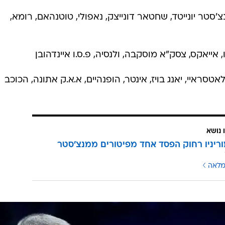
'סטר יונייטד, שחטאר דונייצק, נאפולי, טוטנהאם, רומא,
 אייאקס, צסק"א מוסקבה, ולנסיה, פ.ס.ו איינדהובן
אטסראיי, יאנג בויז, אינטר, הופנהיים, א.א.ק אתונה, הכוכב
 נושא
מוריניו רחוק הפסד אחד מפיטורים ממנצ'סטר
מלאה