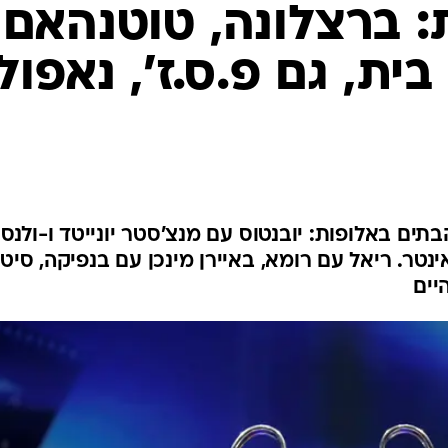
ענפים נוספים
: ברצלונה, טוטנהאם
לוח שידורים
בית, גם פ.ס.ז', נאפולי
החידה של ספור
ארכיון מדורים
כתבו לנו
ם באלופות: יובנטוס עם מנצ'סטר יונייטד ו-ולנסי
טר. ריאל עם רומא, באיירן מינכן עם בנפיקה, סיטי
יים