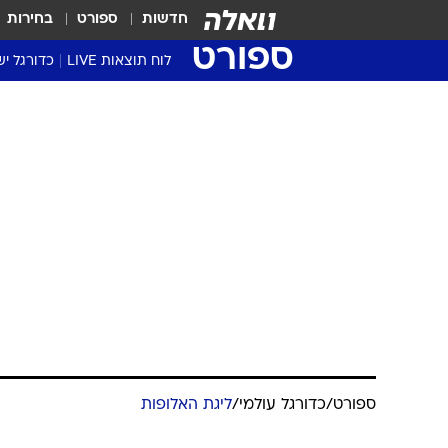
חדשות
ספורט
בחירות
ספורט
לוח תוצאות LIVE
כדורגל יש
ליגת העל Winner
סטט' ליגת
גביע המדי
גביע הטוט
שגרירים
נבחרות י
ליגה לאומ
ליגה א'
ספורט
/
כדורגל עולמי
/
ליגת האלופות