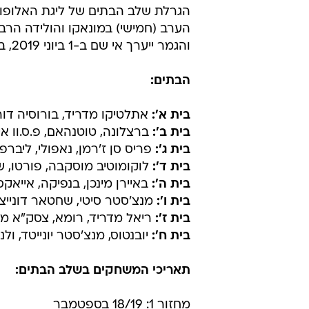
הגרלת שלב הבתים של ליגת האלופו
והגמר ייערך אי שם ב-1 ביוני 2019, באצטדיונה הביתי של אתלטיקו מדריד, וונדה מטרופוליטנו.
הבתים:
בית א':
אתלטיקו מדריד, בורוסיה דורט
בית ב':
ברצלונה, טוטנהאם, פ.ס.וו איי
בית ג':
פריס סן ז'רמן, נאפולי, ליברפ
בית ד':
לוקומוטיב מוסקבה, פורטו, ש
בית ה':
באיירן מינכן, בנפיקה, אייאקס
בית ו':
מנצ'סטר סיטי, שחטאר דונייצק, 
בית ז':
ריאל מדריד, רומא, צסק"א מוס
בית ח':
יובנטוס, מנצ'סטר יונייטד, ולנסי
תאריכי המשחקים בשלב הבתים:
מחזור 1: 18/19 בספטמבר