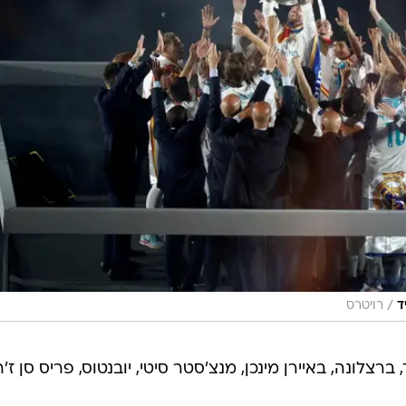
/
ד
רויטרס
רצלונה, באיירן מינכן, מנצ'סטר סיטי, יובנטוס, פריס סן ז'ר