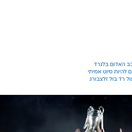
וכב האדום בלגרד
ים להיות סיוט אמיתי
 רד בול זלצבורג