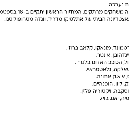
ת נערכה
הערב (חמישי) במונאקו והולידה הרבה משחקים מרתקים. המחזור הראש
מונד, מונאקו, קלאב ברוז'.
נדהובן, אינטר.
ול, הכוכב האדום בלגרד.
אלקה, גלאטסראיי.
, א.א.ק אתונה.
ליון, הופנהיים.
קבה, ויקטוריה פלזן.
ה, יאנג בויז.