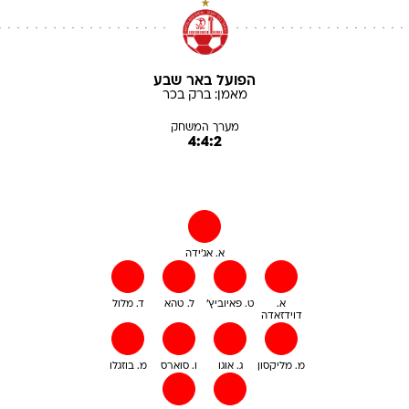
הפועל באר שבע
מאמן:
ברק
בכר
מערך המשחק
4:4:2
א. אג'ידה
א.
ט. פאיוביץ'
ל. טהא
ד. מלול
דוידזאדה
מ. מליקסון
ג. אוגו
ו. סוארס
מ. בוזגלו