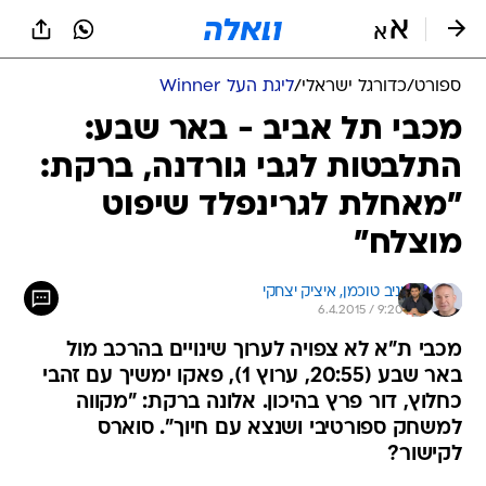
ספורט
/
כדורגל ישראלי
/
ליגת העל Winner
מכבי תל אביב - באר שבע:
התלבטות לגבי גורדנה, ברקת:
"מאחלת לגרינפלד שיפוט
מוצלח"
יניב טוכמן, 
איציק יצחקי
6.4.2015 / 9:20
מכבי ת"א לא צפויה לערוך שינויים בהרכב מול
באר שבע (20:55, ערוץ 1), פאקו ימשיך עם זהבי
כחלוץ, דור פרץ בהיכון. אלונה ברקת: "מקווה
למשחק ספורטיבי ושנצא עם חיוך". סוארס
לקישור?