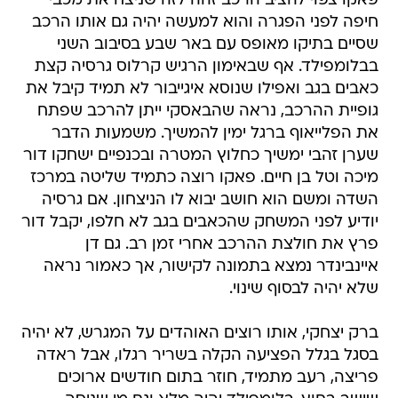
פאקו צפוי להציב הרכב זהה לזה שניצח את מכבי
חיפה לפני הפגרה והוא למעשה יהיה גם אותו הרכב
שסיים בתיקו מאופס עם באר שבע בסיבוב השני
בבלומפילד. אף שבאימון הרגיש קרלוס גרסיה קצת
כאבים בגב ואפילו שנוסא איגייבור לא תמיד קיבל את
גופיית ההרכב, נראה שהבאסקי ייתן להרכב שפתח
את הפלייאוף ברגל ימין להמשיך. משמעות הדבר
שערן זהבי ימשיך כחלוץ המטרה ובכנפיים ישחקו דור
מיכה וטל בן חיים. פאקו רוצה כתמיד שליטה במרכז
השדה ומשם הוא חושב יבוא לו הניצחון. אם גרסיה
יודיע לפני המשחק שהכאבים בגב לא חלפו, יקבל דור
פרץ את חולצת ההרכב אחרי זמן רב. גם דן
איינבינדר נמצא בתמונה לקישור, אך כאמור נראה
שלא יהיה לבסוף שינוי.
ברק יצחקי, אותו רוצים האוהדים על המגרש, לא יהיה
בסגל בגלל הפציעה הקלה בשריר רגלו, אבל ראדה
פריצה, רעב מתמיד, חוזר בתום חודשים ארוכים