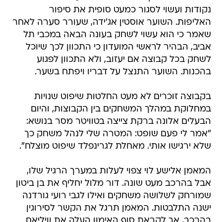
נקודות ועשוי לסגור כמעט סופית את סיפור
האליפות. השוער אוסטין אג'ידה, שעורר סערה לאחר
שאמר כי הוא עשוי לשחק בעונה הבאה במכבי תל
אביב, הבהיר לראשי המועדון כי התכוון לכך שיוכל
לשחק בכל קבוצה אם יעזוב, ולא התכוון לפגוע
בהכנות. השוער התנצל על דבריו ויפתח בשער.
בקבוצה זוכרים לא מעט החלטות שיפוט שנויות
במחלוקת במהלך המשחקים בין הקבוצות, והיום
הבעלים אלונה ברקת צייצה בטוויטר מסר בנושא:
"אמר לי פעם שופט: המטרה שלי לנהל משחק כך
שלא ירגישו אותי. מאחלת לגרינפלד שיפוט מוצלח".
המאמן אלישע לוי צפוי לעלות במערך הרגיל שלו,
אבל בהרכב מעט שונה. דור מלול יחליף את בן ביטון
שמורחק לשלושה משחקים ואילו לגבי רועי גורדנה
ישנה התלבטות. המאמן תרגל את הקשר לסירוגין
בהרכב, אך לקראת סוף האימון העלה את וויליאם