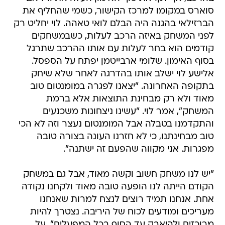
סוארס במקומו למרכז הקישור, כשמי שהחליף את
הברזילאי בהגנה היה הבלם לואי טאהה. לוי יחליט רק
לפני המשחק באיזה הרכב לעלות, כשבמשחקים
קודמים הוא בחר לעלות עם אותו ההרכב שתרגל
בסוף האימון. שלומי ארבייטמן יפתח על הספסל.
אלישע לוי ישלב אותו בהדרגה לאחר שלא שיחק
בתקופה האחרונה. "יצאנו לפגרה במומנטום טוב
מאוד ולא רק מבחינת התוצאות אלא ברמת
המשחק", אמר לוי. "עשינו ניצחונות משכנעים
והתקדמנו בטבלה אבל המומנטום נעצר וזה לא הכי
טוב מבחינתנו, כי לא חזרנו העונה בצורה טובה
מפגרות. אני מקווה שהפעם זה ישתנה".
"יש לנו משחק חשוב וקשה מאוד, אבל גם במשחק
הקודם הייתה לנו הופעה טובה מאוד ולקחנו נקודה
אחת. אנחנו תמיד רוצים לנצח למרות שאנחנו
מעריכים ומודעים לכוח של היריבה. נצטרך להיות
מרוכזים ולהיאבק עד הסוף בכל המפעלים". על