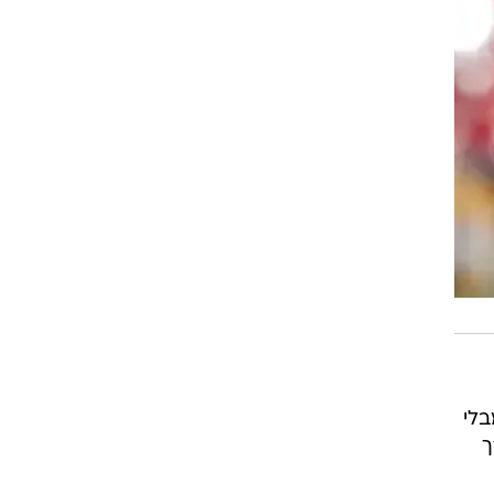
בלי
ך