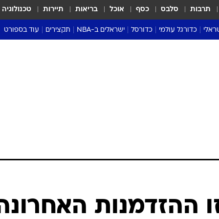
תרבות
סלבס
כסף
אוכל
בריאות
תיירות
טכנולוגיה
ראלי
כדורגל עולמי
כדורסל
ישראלים ב-NBA
תקצירים
עוד בספורט
ליגה אנגלית
ליגת העל
דני אבדיה
מונדיאל 2026
 העל
ליגה ספרדית
דאבל דריבל
NBA
נה
ליגה איטלקית
יורוליג וכדורסל אירופי
טבלאות
ו
ליגה גרמנית
ליגה לאומית
פודקאסטים
ליגה צרפתית
נבחרות ישראל בכדורסל
מסכמים מחזור
שראל
ליגת האלופות
כדורסל נשים
אבא של שבת
ית
הליגה האירופית
מעל הטבעת
דרום אמריקה
סערה בממלכה
טניס
טראש טוק
ספורט אמריקא
זו ההזדמנות האחרונה
פוקר