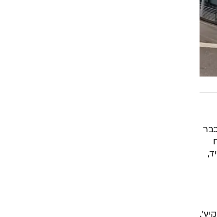
כבר
ד,
יץ'.