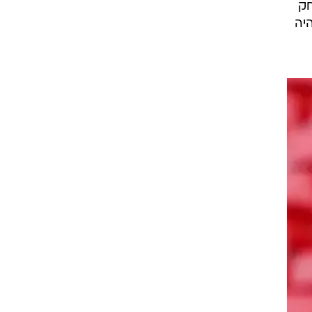
חק
יה