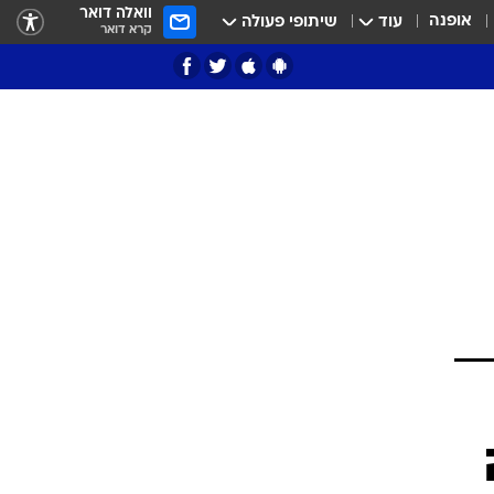
וואלה דואר
אופנה
עוד
שיתופי פעולה
קרא דואר
ציון 3
דאבל דריבל
י