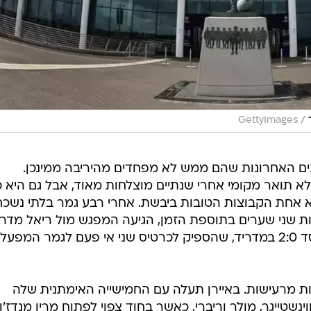
/
GettyImages
נים האחרונות שהם ממש לא מפחדים מהיריבה ממינכן.
א תואר מקומי אחרי שנתיים מוצלחות מאוד, אבל גם היא 
 אחת הקבוצות הטובות ביבשת. אחרי רבע גמר בלתי נשכח
ת שני שערים בתוספת הזמן, הגיעה המפגש מול ריאל מדרי
שהסתיים עם 1:4 גדול בגרמניה והפסד 2:0 במדריד, שהספיק לכרטיס שני אי פעם לגמר המפעל
ת מרעישות. באיירן תעלה עם החמישייה האימתנית שלה
נשטייגר, מולר וריברי, כאשר בחוד צפוי לפתוח מריו מנדז'וק