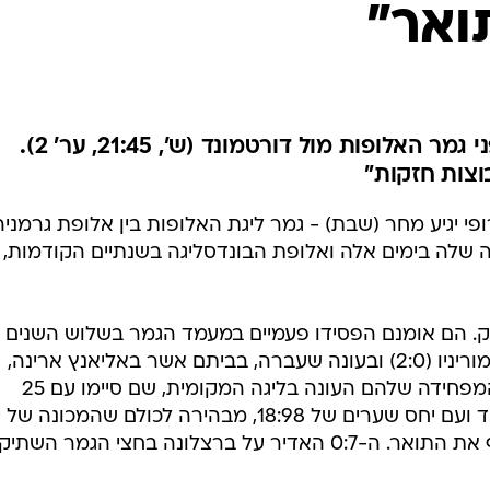
ואר"
ענפים נוספים
לוח שידורים
החידה של ספור
ארכיון מדורים
כתבו לנו
מאמן באיירן ברמז על עתידו לפני גמר האלופות מול דורטמונד (ש', 21:45, ער' 2).
וצות חזקות"
י יגיע מחר (שבת) - גמר ליגת האלופות בין אלופת גרמניה
ולה שלה בימים אלה ואלופת הבונדסליגה בשנתיים הקודמות,
פק. הם אומנם הפסידו פעמיים במעמד הגמר בשלוש השנים
הקודמות, ב-2010 לאינטר של ז'וזה מוריניו (2:0) ובעונה שעברה, בביתם אשר באליאנץ ארינה,
בפנדלים מול צ'לסי, אולם השליטה המפחידה שלהם העונה בליגה המקומית, שם סיימו עם 25
נקודות יתרון על פני השנייה דורטמונד ועם יחס שערים של 18:98, מבהירה לכולם שהמכונה 
היינקס היא המועמדת הברורה להניף את התואר. ה-0:7 האדיר על ברצלונה בחצי הגמר הש