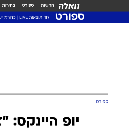
חדשות
ספורט
בחירות
ספורט
לוח תוצאות LIVE
כדורגל יש
ליגת העל Winner
סטט' ליגת
גביע המדי
גביע הטוט
שגרירים
נבחרות י
ליגה לאומ
ליגה א'
ספורט
יופ היינקס: "