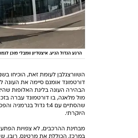
הרגע הגדול הגיע. איצטדיון וומבלי מוכן לגמר
השוורצגלבן לעומת זאת, הוכיחו בש
דורטמונד אומנם סיימה את העונה לל
הבהירה העונה בליגת האלופות שהיא
מול מלאגה, בו דורטמונד עברה בזכו
היוקרתי.
מבחינת ההרכבים, לא צפויות הפתעו
במרכז, הכוללת את מרטינס, רובן, שווי