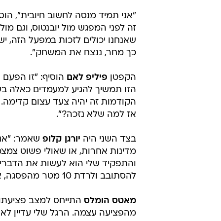
"אני תמיד מנסה לחשוב חיובית", הוסי
זה לפני המפגש מול יובנטוס, וגם מול
שאנחנו יכולים לזכות במפעל הזה, 
כך מחר, ננצח את המשחק".
הקפטן
פיליפ לאם
הוסיף: "זו הפעם 
הזו תמשיך להגיע למעמדים כאלה בשנ
הקודמות זה יהיה צעד עצום קדימה. 
אז למה שלא נזכה?".
בצד השני היה
יורגן קלופ
שאמר: "אני
מדינות אחרות, או שאולי פשוט צמצמ
והתפקיד שלי הוא לעשות את הדברים 
להסתובב ולרדת 10 מטר מהפסגה, אבל לפחות הם ניסו, וגם אנחנו מנסים".
מאטס הומלס
התייחס למצב פציעתו: 
מהפציעה עצמה. הרגל שלי עדיין לא 