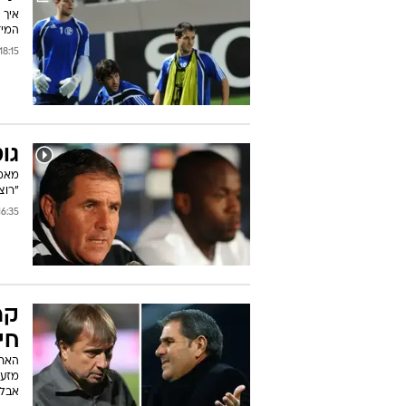
יר
איך 
המיד
18:15 01/11/2010
גו
"רוצ