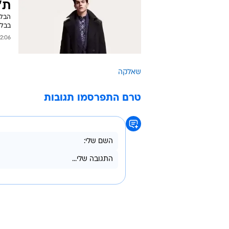
שמ
המגן
סט. 
2:57 31/10/2010
פר
ת"
הבלג
בבלו
:06 31/10/2010
שאלקה
טרם התפרסמו תגובות