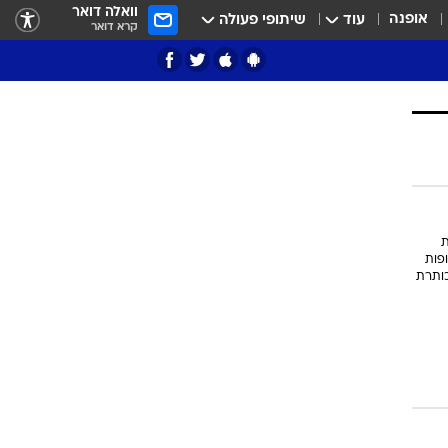
וואלה דואר
אופנה
עוד
שיתופי פעולה
קרא דואר
ציון 3
דאבל דריבל
י