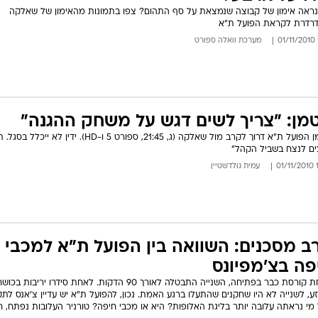
ענפים נוספים
האחת לא ממלאת את בלומפילד, השנייה קרסה מול כדורים חופשיים. האח
כיוונה לרבע הגמר, השנייה אפילו לא לקחה נקודה. ההשוואה בין קמפיין האלו
לוח שידורים
של מכבי חיפה לחצי הראשון של הפועל ת"א מגיעה לסיומה עם המסקנה ב
וסייג אחד: האדומים עוד יכולים לתקן
החידה של ספור
12:38 02/11/2010
ענבל מנור
ו
תומר יצחק
ארכיון מדורים
כתבו לנו
דו על ארבע?
נראה אימון של קבוצה שנמצאת על סף התהום? צפו בתמונות מהאימון של שאלקה
רדרת לקראת הפועל ת"א
מערכת וואלה ספורט
טמן: "צריך לשים דגש על משחק ההגנה"
מאמן הפועל ת"א דרוך לקרב מול שאלקה (ג, 21:45, ספורט 5 ו-HD). ידין לא ייכ
ים לנצח בשביל הקהל"