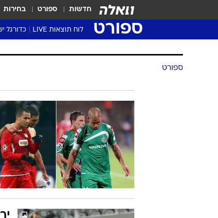
חדשות
ספורט
בחירות
ספורט
לוח תוצאות LIVE
כדורגל יש
ליגת העל Winner
סטט' ליגת
גביע המדי
גביע הטוט
שגרירים
נבחרות י
ליגה לאומ
ליגה א'
ספורט