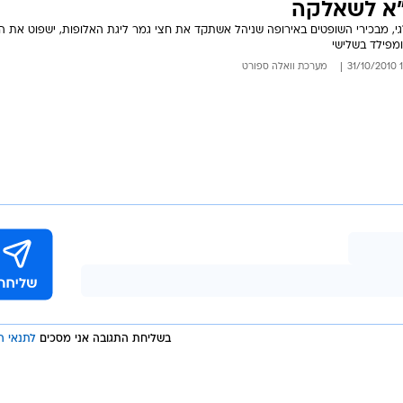
יץ וג'ונס לא יגיעו עם שאלקה לישראל
 והקשר פצועים ולא ישחקו נגד הפועל ת"א בשלישי. פליקס מגאת הצהיר: "משחק הליג
פאולי חשוב יותר"
1
מערכת וואלה ספורט
נק דה בליקר ינהל את המשחק בין הפועל
א לשאלקה
י, מבכירי השופטים באירופה שניהל אשתקד את חצי גמר ליגת האלופות, ישפוט את 
מפילד בשלישי
12
מערכת וואלה ספורט