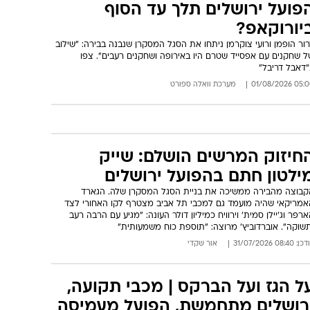
פועל ירושלים תלך עד הסוף
יורוקאפ?
ור הופמן ורועי צוקרמן ניתחו את הסגל המסקרן שנבנה בבירה: "שילוב
ל שחקנים עם אפסייד שטרם היו באירופה ושחקנים רעבים". צפו
"דאבל דריבל"
05:00 01/08/
מערכת וואלה ספורט
חיזוק המרשים הושלם: שייק
ילטון חתם בהפועל ירושלים
קבוצה מהבירה ממשיכה את בניית הסגל המסקרן שלה. הגארד
אמריקאי שהיה מועמד גם למכבי תל אביב מצטרף לקו האחורי לצד
רפר וג'יילן סמית' וירוויח כמיליון דולר העונה: "מגיע עם הרבה רעב
תשוקה". אוברדוביץ' מרוצה: "תוספת כוח משמעותית"
: 08:40 31/07/2026
אור שקדי
ל הגז ועל הברקס | מכבי תקועה,
רושלים מתחמשת, הפועל מעמיסה