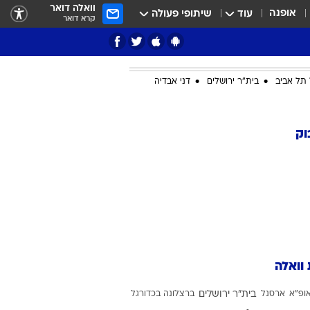
וואלה דואר
אופנה
עוד
שיתופי פעולה
קרא דואר
תל אביב
בית"ר ירושלים
דני אבדיה
ציון 3
וק
דאבל דריבל
 וואלה
י
ופ"א
ארסנל
בית"ר ירושלים
ברצלונה בכדורגל