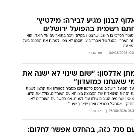
לוף לבנון מגיע לבירה: מילטיץ'
תם רשמית בהפועל ירושלים
הסנטר הסרבי בן ה-28, שהצטיין בקלוז' וזכה בתואר עם אל ריאדי, הוא
זר האחרון בסגל של אוברדוביץ'. זוסמן לא צפוי לפתוח את ההכנה בשל
פציעה
10:02 04/08/
אור שקדי
תן אדלסון: "שום שינוי לא ישנה את
י שאנחנו כמועדון"
לי הפועל ירושלים פרסם סרטון שבו מסביר למועדון את הרצון לשנות
 הזהות הויזואלית של הקבוצה בצוותא עם האוהדים, כולל את הלוגו:
אמין שהימים הטובים שלנו עוד לפנינו. אם הקשר עם האוהדים לא
חזק - אסתכל במראה ואבין שצריך שינוי"
08:33 03/08/
אור שקדי
ם סגל כזה, בהחלט אפשר לחלום: