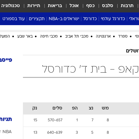
תרבות
סלבס
כסף
אוכל
בריאות
תיירות
טכנולוגיה
ראלי
כדורגל עולמי
כדורסל
ישראלים ב-NBA
תקצירים
עוד בספורט
ליגה אנגלית
ליגת העל
דני אבדיה
מונדיאל 2026
סי
ספרד
ארגנטינה
מכבי תל אביב
מכבי חיפה
באר שבע
הפועל 
 העל
ליגה ספרדית
דאבל דריבל
NBA
נה
ליגה איטלקית
יורוליג וכדורסל אירופי
טבלאות
ושלים
ו
ליגה גרמנית
ליגה לאומית
פודקאסטים
פייסב
וקאפ - בית ד' כדורסל
ליגה צרפתית
נבחרות ישראל בכדורסל
מסכמים מחזור
שראל
ליגת האלופות
כדורסל נשים
אבא של שבת
ית
הליגה האירופית
מעל הטבעת
דרום אמריקה
סערה בממלכה
טניס
מש
נצ
הפ
סלים
נק
טראש טוק
תגיות
15
570-657
1
7
8
ספורט אמריקא
NBA
א
פוקר
13
640-639
3
5
8