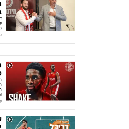
ה
ב
דר
ש
ב
2026
ה
מ
ה
ה
הא
ו
עודכן
ע
י