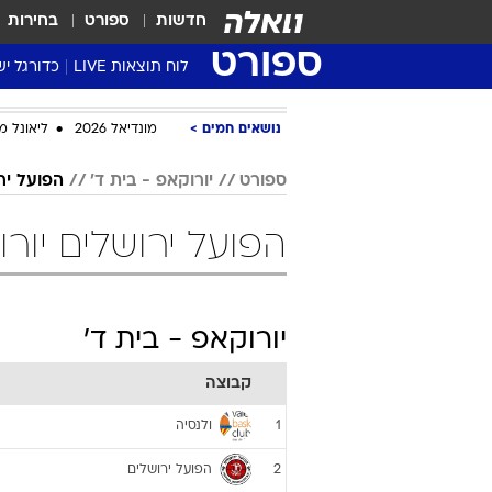
חדשות
ספורט
בחירות
ספורט
לוח תוצאות LIVE
כדורגל יש
ליגת העל Winner
נושאים חמים
מונדיאל 2026
ליאונל מ
סטט' ליגת
גביע המדי
ספורט
יורוקאפ - בית ד'
הפועל יר
גביע הטוט
הפועל ירושלים יור
שגרירים
נבחרות י
ליגה לאומ
יורוקאפ - בית ד'
ליגה א'
קבוצה
ולנסיה
1
הפועל ירושלים
2