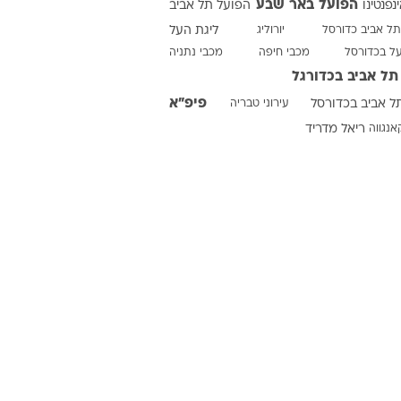
הפועל באר שבע
ינפנטינו
הפועל תל אביב
תל אביב כדורסל
יורוליג
ליגת העל
על בכדורסל
מכבי חיפה
מכבי נתניה
ט1
תל אביב בכדורגל
מחוץ לקווים
פיפ"א
ל אביב בכדורסל
עירוני טבריה
4-4-2
אנגווה
ריאל מדריד
משרד החוץ
רץ על הקווים
ספורט בחקירה
סוגרים שנה
מונדיאל 2014
בראש ובראשונה
אליפות אפריקה 2015
יורו צעירות 2013
לונדון 2012
יורו 2012