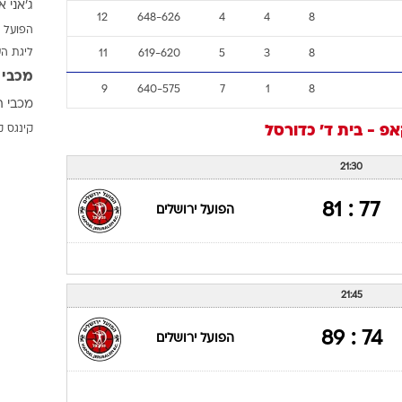
ג'אני א
ענפים נוספים
12
648-626
4
4
8
הפועל 
לוח שידורים
ליגת ה
11
619-620
5
3
8
החידה של ספור
מכבי 
ארכיון מדורים
9
640-575
7
1
8
מכבי ת
כתבו לנו
אפ - בית ד'
כדורסל
קינגס ק
21:30
77 : 81
הפועל ירושלים
21:45
74 : 89
הפועל ירושלים