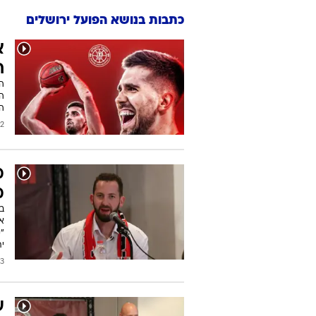
כתבות בנושא הפועל ירושלים
א
ח
ה
ה
2026
מ
מ
בע
את
"מ
ית
2026
ע