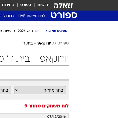
חדשות
ספורט
בחירות
ספורט
לוח תוצאות LIVE
כדורגל יש
ליגת העל Winner
נושאים חמים
מונדיאל 2026
ליאונל מ
סטט' ליגת
גביע המדי
ספורט
יורוקאפ - בית ד'
גביע הטוט
יורוקאפ - בית ד' מחזור 9
שגרירים
נבחרות י
ליגה לאומ
ליגה א'
לוח משחקים
מחזור 9
07/12/2016