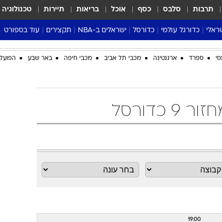
תרבות
סלבס
כסף
אוכל
בריאות
תיירות
טכנולוגיה
ראלי
כדורגל עולמי
כדורסל
ישראלים ב-NBA
תקצירים
עוד בספורט
ליגה אנגלית
ליגת העל
דני אבדיה
מונדיאל 2026
סי
ספרד
ארגנטינה
מכבי תל אביב
מכבי חיפה
באר שבע
הפועל 
 העל
ליגה ספרדית
דאבל דריבל
NBA
נה
ליגה איטלקית
יורוליג וכדורסל אירופי
טבלאות
ו
ליגה גרמנית
ליגה לאומית
פודקאסטים
 כדורסל
ליגה צרפתית
נבחרות ישראל בכדורסל
מסכמים מחזור
שראל
ליגת האלופות
כדורסל נשים
אבא של שבת
ית
הליגה האירופית
מעל הטבעת
דרום אמריקה
סערה בממלכה
טניס
טראש טוק
ספורט אמריקא
פוקר
19:00