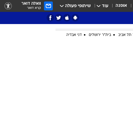
וואלה דואר
אופנה
עוד
שיתופי פעולה
קרא דואר
תל אביב
בית"ר ירושלים
דני אבדיה
ציון 3
דאבל דריבל
י