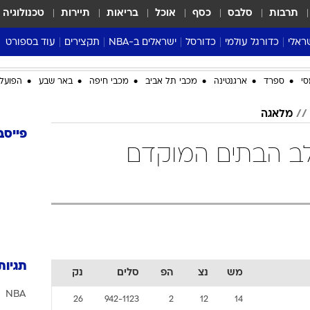
תרבות
סלבס
כסף
אוכל
בריאות
תיירות
טכנולוגיה
ראלי
כדורגל עולמי
כדורסל
ישראלים ב-NBA
תקצירים
עוד בספורט
ליגה אנגלית
ליגת העל
דני אבדיה
מונדיאל 2026
סי
ספרד
ארגנטינה
מכבי תל אביב
מכבי חיפה
באר שבע
הפועל 
 העל
ליגה ספרדית
דאבל דריבל
NBA
נה
ליגה איטלקית
יורוליג וכדורסל אירופי
טבלאות
מלאגה
ו
ליגה גרמנית
ליגה לאומית
פודקאסטים
פייסב
שלב הבתים המוקדם
ליגה צרפתית
נבחרות ישראל בכדורסל
מסכמים מחזור
שראל
ליגת האלופות
כדורסל נשים
אבא של שבת
ית
הליגה האירופית
מעל הטבעת
דרום אמריקה
סערה בממלכה
טניס
טראש טוק
תגיות
מש
נצ
הפ
סלים
נק
ספורט אמריקא
NBA
פוקר
26
942-1123
2
12
14