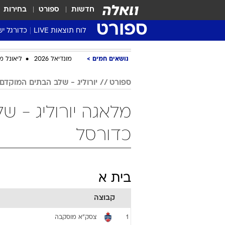
חדשות
ספורט
בחירות
ספורט
לוח תוצאות LIVE
כדורגל יש
ליגת העל Winner
נושאים חמים
מונדיאל 2026
ליאונל מ
סטט' ליגת
גביע המדי
ספורט
יורוליג - שלב הבתים המוקדם
גביע הטוט
מלאגה יורוליג - 
שגרירים
נבחרות י
כדורסל
ליגה לאומ
ליגה א'
בית א
קבוצה
צסק"א מוסקבה
1