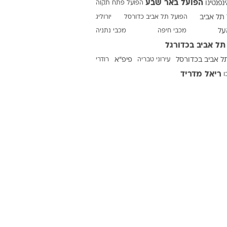
הפועל באר שבע
ינפנטינו
הפועל פתח תקוה
תל אביב
הפועל תל אביב כדורסל
יורוליג
על
מכבי חיפה
מכבי נתניה
ט1
תל אביב בכדורגל
מחוץ לקווים
ל אביב בכדורסל
עירוני טבריה
פיפ"א
רודרי
4-4-2
ריאל מדריד
ו
משרד החוץ
רץ על הקווים
ספורט בחקירה
סוגרים שנה
מונדיאל 2014
בראש ובראשונה
אליפות אפריקה 2015
יורו צעירות 2013
לונדון 2012
יורו 2012