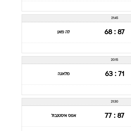
21:45
87 : 68
לה מאן
20:15
71 : 63
מלאגה
21:30
87 : 77
אפס איסטנבול