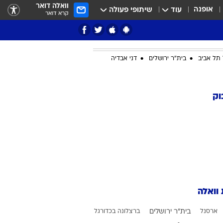
וואלה דואר
אופנה
עוד
שיתופי פעולה
קרא דואר
תל אביב
בית"ר ירושלים
דני אבדיה
ציון 3
וק
דאבל דריבל
 וואלה
י
ארסנל
בית"ר ירושלים
ברצלונה בכדורגל