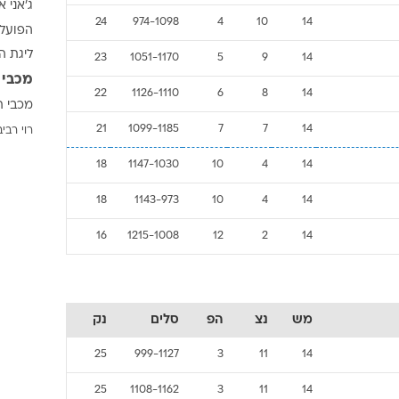
ג'אני א
ענפים נוספים
24
974-1098
4
10
14
הפועל 
לוח שידורים
ליגת ה
23
1051-1170
5
9
14
החידה של ספור
מכבי 
ארכיון מדורים
22
1126-1110
6
8
14
מכבי ת
כתבו לנו
21
1099-1185
7
7
14
רוי רביב
18
1147-1030
10
4
14
18
1143-973
10
4
14
16
1215-1008
12
2
14
מש
נצ
הפ
סלים
נק
25
999-1127
3
11
14
25
1108-1162
3
11
14