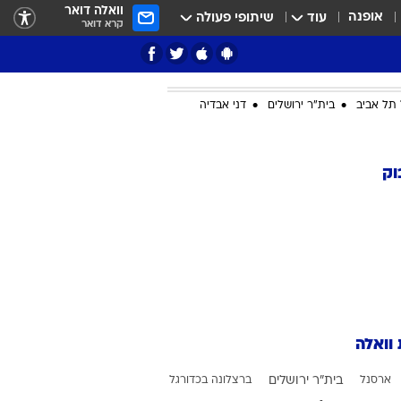
וואלה דואר
אופנה
עוד
שיתופי פעולה
קרא דואר
תל אביב
בית"ר ירושלים
דני אבדיה
ציון 3
וק
דאבל דריבל
 וואלה
י
ארסנל
בית"ר ירושלים
ברצלונה בכדורגל