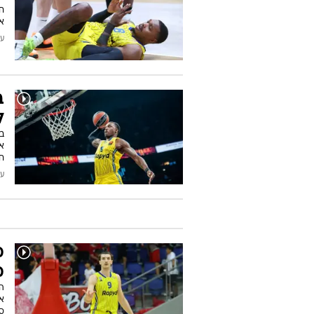
ח
א
עודכן
ב
ל
ב
א
חי
עודכן
מ
מ
את