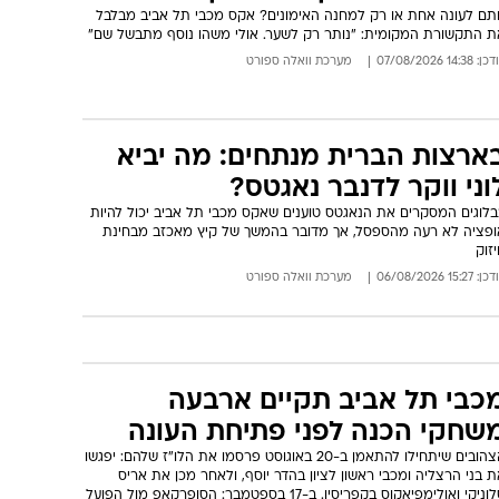
תם לעונה אחת או רק למחנה האימונים? אקס מכבי תל אביב מבלבל
ת התקשורת המקומית: "נותר רק לשער. אולי משהו נוסף מתבשל שם"
: 14:38 07/08/2026
מערכת וואלה ספורט
ארצות הברית מנתחים: מה יביא
וני ווקר לדנבר נאגטס?
בלוגים המסקרים את הנאגטס טוענים שאקס מכבי תל אביב יכול להיות
ופציה לא רעה מהספסל, אך מדובר בהמשך של קיץ מאכזב מבחינת
זוק
: 15:27 06/08/2026
מערכת וואלה ספורט
כבי תל אביב תקיים ארבעה
שחקי הכנה לפני פתיחת העונה
הצהובים שיתחילו להתאמן ב-20 באוגוסט פרסמו את הלו"ז שלהם: יפגשו
 בני הרצליה ומכבי ראשון לציון בהדר יוסף, ולאחר מכן את אריס
סלוניקי ואולימפיאקוס בקפריסין. ב-17 בספטמבר: הסופרקאפ מול הפועל