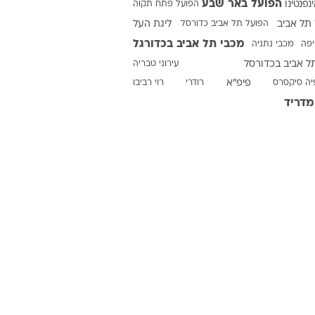
הפועל באר שבע
ינפנטינו
הפועל פתח תקוה
תל אביב
הפועל תל אביב כדורסל
ליגת העל
מכבי תל אביב בכדורגל
יפה
מכבי נתניה
ט1
ל אביב בכדורסל
עירוני טבריה
מחוץ לקווים
יה סיקסרס
פיפ"א
רודרי
רוי רביבו
4-4-2
מדריד
משרד החוץ
רץ על הקווים
ספורט בחקירה
סוגרים שנה
מונדיאל 2014
בראש ובראשונה
אליפות אפריקה 2015
יורו צעירות 2013
לונדון 2012
יורו 2012