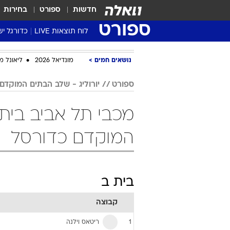
חדשות
ספורט
בחירות
ספורט
לוח תוצאות LIVE
כדורגל יש
ליגת העל Winner
נושאים חמים
מונדיאל 2026
ליאונל מ
סטט' ליגת
גביע המדי
ספורט
יורוליג - שלב הבתים המוקדם
גביע הטוט
מכבי תל אביב בית 
שגרירים
נבחרות י
המוקדם כדורסל
ליגה לאומ
ליגה א'
בית ב
קבוצה
ריטאס וילנה
1