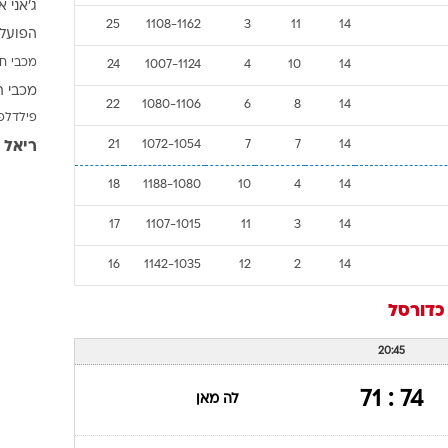
ג'אני א
ענפים נוספים
25
1108-1162
3
11
14
הפועל 
לוח שידורים
מכבי ח
24
1007-1124
4
10
14
החידה של ספור
מכבי ת
ארכיון מדורים
22
1080-1106
6
8
14
פילדלפ
כתבו לנו
14
7
7
1072-1054
21
ריאל 
18
1188-1080
10
4
14
17
1107-1015
11
3
14
16
1142-1035
12
2
14
כדורסל
20:45
74 : 71
לה מאן