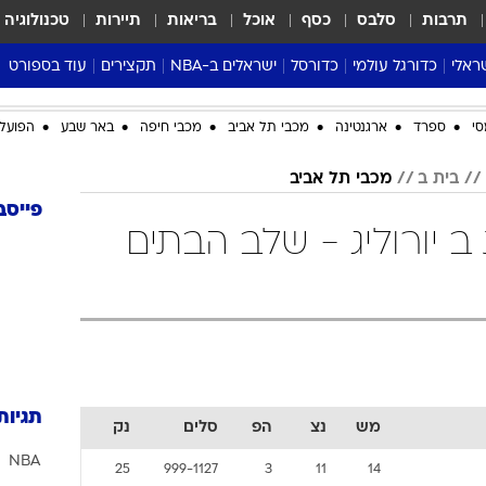
תרבות
סלבס
כסף
אוכל
בריאות
תיירות
טכנולוגיה
ראלי
כדורגל עולמי
כדורסל
ישראלים ב-NBA
תקצירים
עוד בספורט
ליגה אנגלית
ליגת העל
דני אבדיה
מונדיאל 2026
סי
ספרד
ארגנטינה
מכבי תל אביב
מכבי חיפה
באר שבע
הפועל 
 העל
ליגה ספרדית
דאבל דריבל
NBA
נה
ליגה איטלקית
יורוליג וכדורסל אירופי
טבלאות
בית ב
מכבי תל אביב
ו
ליגה גרמנית
ליגה לאומית
פודקאסטים
פייסב
ב יורוליג - שלב הבתים
ליגה צרפתית
נבחרות ישראל בכדורסל
מסכמים מחזור
שראל
ליגת האלופות
כדורסל נשים
אבא של שבת
ית
הליגה האירופית
מעל הטבעת
דרום אמריקה
סערה בממלכה
טניס
טראש טוק
תגיות
מש
נצ
הפ
סלים
נק
ספורט אמריקא
NBA
פוקר
25
999-1127
3
11
14