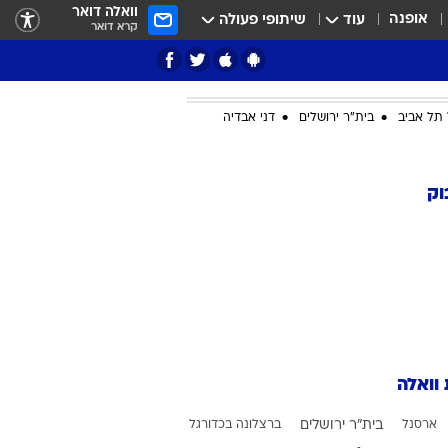
וואלה דואר
אופנה
עוד
שיתופי פעולה
קרא דואר
תל אביב
בית"ר ירושלים
דני אבדיה
ציון 3
וק
דאבל דריבל
 וואלה
י
ארסנל
בית"ר ירושלים
ברצלונה בכדורגל