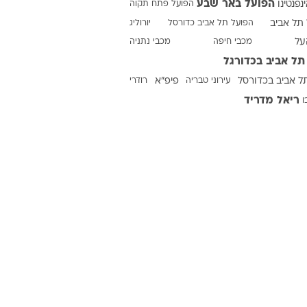
הפועל באר שבע
ינפנטינו
הפועל פתח תקוה
תל אביב
הפועל תל אביב כדורסל
יורוליג
על
מכבי חיפה
מכבי נתניה
ט1
תל אביב בכדורגל
מחוץ לקווים
ל אביב בכדורסל
עירוני טבריה
פיפ"א
רודרי
4-4-2
ריאל מדריד
ו
משרד החוץ
רץ על הקווים
ספורט בחקירה
סוגרים שנה
מונדיאל 2014
בראש ובראשונה
אליפות אפריקה 2015
יורו צעירות 2013
לונדון 2012
יורו 2012