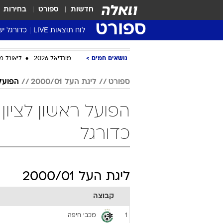
חדשות
ספורט
בחירות
ספורט
לוח תוצאות LIVE
כדורגל יש
ליגת העל Winner
נושאים חמים
מונדיאל 2026
ליאונל מ
סטט' ליגת
גביע המדי
ספורט
ליגת העל 2000/01
הפועל 
גביע הטוט
שגרירים
נבחרות י
כדורגל
ליגה לאומ
ליגה א'
ליגת העל 2000/01
קבוצה
מכבי חיפה
1