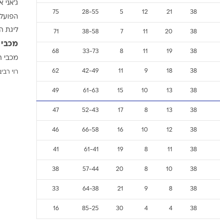
ג'אני א
ענפים נוספים
75
28-55
5
12
21
38
הפועל 
לוח שידורים
ליגת ה
71
38-58
7
11
20
38
החידה של ספור
מכבי 
ארכיון מדורים
68
33-73
8
11
19
38
מכבי ת
כתבו לנו
62
42-49
11
9
18
38
רוי רביב
49
61-63
15
10
13
38
47
52-43
17
8
13
38
46
66-58
16
10
12
38
41
61-41
19
8
11
38
38
57-44
20
8
10
38
33
64-38
21
9
8
38
16
85-25
30
4
4
38