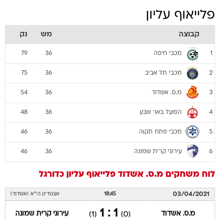
פלייאוף עליון
קבוצה
מש
נק
מכבי חיפה
79
36
1
מכבי תל אביב
75
36
2
מ.ס. אשדוד
54
36
3
הפועל באר שבע
48
36
4
מכבי פתח תקוה
46
36
5
עירוני קרית שמונה
46
36
6
לוח משחקים
מ.ס. אשדוד
פלייאוף עליון
כדורגל
03/04/2021
18:45
אצטדיון הי"א (אשדוד)
1 : 1
מ.ס. אשדוד
עירוני קרית שמונה
(1)
(0)