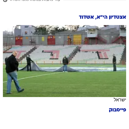
אצטדיון הי"א, אשדוד
ישראל
פייסבוק