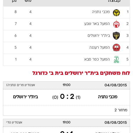
קבוצה
מש
נק
מכבי נתניה
8
4
1
הפועל באר שבע
7
4
2
בית"ר ירושלים
6
4
3
הפועל רעננה
5
4
4
הפועל כפר סבא
1
4
5
לוח משחקים
בית"ר ירושלים
בית ב'
כדורגל
04/08/2015
19:00
אצטדיון מרים (נתניה)
2 : 0
מכבי נתניה
בית"ר ירושלים
(0)
(1)
מחזור 2
08/08/2015
19:00
אצטדיון טדי