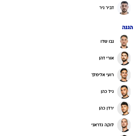
דביר ניר
הגנה
נבו שדו
אורי דהן
רועי אלימלך
גיל כהן
ירדן כהן
לוקה גדראני