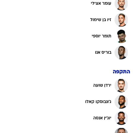
עומר אצילי
זיו בן שימול
תומר יוספי
בוריס אנו
התקפה
ירדן שועה
ג'ונבוסקו קאלו
יוג'ין אנסה