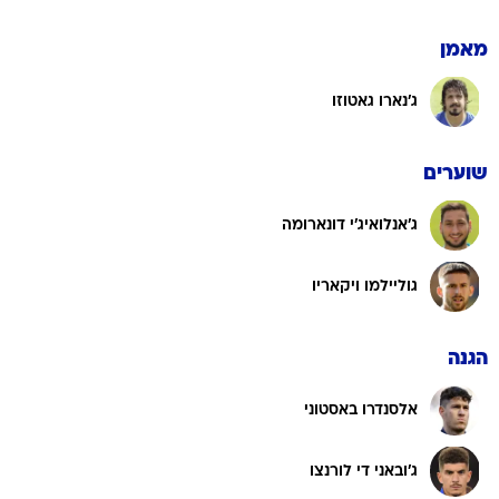
מאמן
ג'נארו גאטוזו
שוערים
ג'אנלואיג'י דונארומה
גוליילמו ויקאריו
הגנה
אלסנדרו באסטוני
ג'ובאני די לורנצו