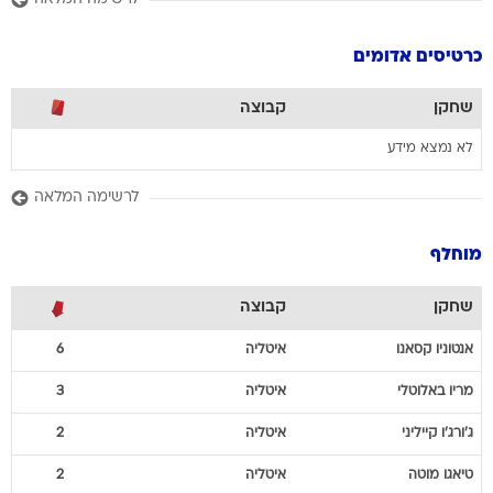
כרטיסים אדומים
שחקן
קבוצה
לא נמצא מידע
לרשימה המלאה
מוחלף
שחקן
קבוצה
אנטוניו
קסאנו
איטליה
6
מריו
באלוטלי
איטליה
3
ג'ורג'ו
קייליני
איטליה
2
טיאגו
מוטה
איטליה
2