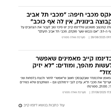
קס מכבי חיפה: "מכבי תל אביב
בוצה בינונית, אין לה אף כוכב"
לג קוזנצוב משוכנע שלדינמו קייב יש סיכוי טוב לעבור את הצהובים על
 "אם נכבוש שער מוקדם, מכבי תל אביב תיעלם"
09:15 28/08/
מערכת וואלה ספורט
דינמו קייב מאמינים שאפשר
עשות מהפך, ומודים: "לא יזיק
זל"
מאמן אולכסנדר שובקובסקי חושב ש"אפשרי לחזור ולנצח בלפחות שני
רים" את מכבי ת"א, עדכן לגבי ירמולנקו וגם - השחקנים שלא כשירים
21:0, ספורט1)
17:39 27/08
מערכת וואלה ספורט
עוד כתבות בנושא דינמו קייב