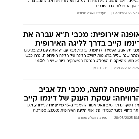
בעלים: "אם התגובה לא תהיה הולמת, הוא לא יהיה חלק מהקבוצה".
רטון התנצלות כבר פורסם
16:30 04/09/
מערכת וואלה ספורט
ופנה אירופית: מכבי ת"א עברה את
ינמו קייב בדרך לליגה האירופית
מכבי תל אביב הפסידה לדינמו קייב 1:0, אבל עברה אותה עם 2:3 בסיכום
עלתה שנה שנייה ברציפות לשלב הליגה של הליגה האירופית. גררו כבש
א מנע מהאקסית העפלה. הגרלת המשחקים ביום שישי ב-14:00
19:53 28/08/
יניב טוכמן
משפחה לחצה, מכבי תל אביב
רוויחה: עסקת הענק של דינמו קייב
מלך השערים ולדיסלב ונאט אמור להימכר ב-15 מיליון יורו לג'ירונה, ולכן
תר מחוץ לסגל לגומלין פלייאוף הליגה האירופית (21:00, ספורט1)
10:15 28/08
מערכת וואלה ספורט