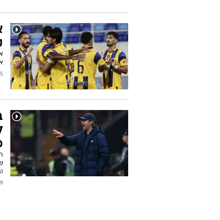
א
ק
או
אף ה-3:1:
2025
ב
ל
מ
ה
שע
(ה', 0
/2025