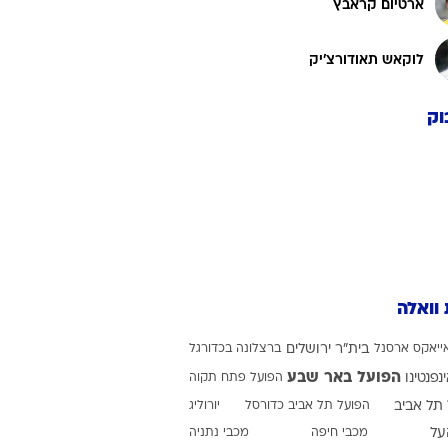
ארטיום קראבץ
לוקאש תאודורצ'יק
וק
 וואלה
ייאקס
ארסנל
בית"ר ירושלים
ברצלונה בכדורגל
הפועל באר שבע
ינפנטינו
הפועל פתח תקוה
תל אביב
הפועל תל אביב כדורסל
יורוליג
על
מכבי חיפה
מכבי נתניה