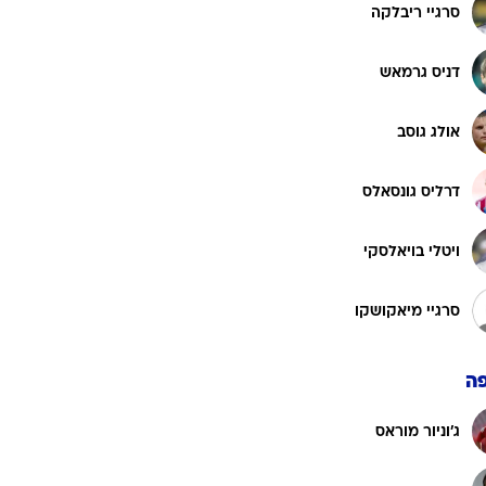
רוגבי וקריקט
סרגיי ריבלקה
גולף
דניס גרמאש
ביליארד
תקצירים
אולג גוסב
דרליס גונסאלס
ויטלי בויאלסקי
סרגיי מיאקושקו
ה
ג'וניור מוראס