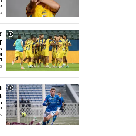
ה
ס
2025
א
ד
ו
ול
2025
ה
ה
נו
/2025