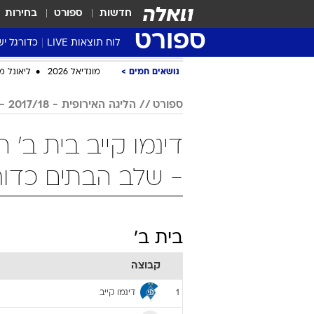
חדשות
ספורט
בחירות
ספורט
לוח תוצאות LIVE
כדורגל יש
ליגת העל Winner
נושאים חמים
מונדיאל 2026
ליאונל מ
סטט' ליגת
ספורט
הליגה האירופית - 2017/18 - שלב הבתים
גביע המדי
גביע הטוט
שגרירים
- שלב הבתים כדור
נבחרות י
ליגה לאומ
ליגה א'
בית ב'
קבוצה
דינמו קייב
1