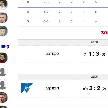
ענפים נוספים
8
9-8
2
2
2
6
לוח שידורים
6
8-7
2
3
1
6
החידה של ספור
5
10-6
3
2
1
6
ארכיון מדורים
כתבו לנו
רגל
20:00
קישור
3 : 1
סקנדרבג
(1)
(0)
22:05
2 : 3
דינמו קייב
(0)
(2)