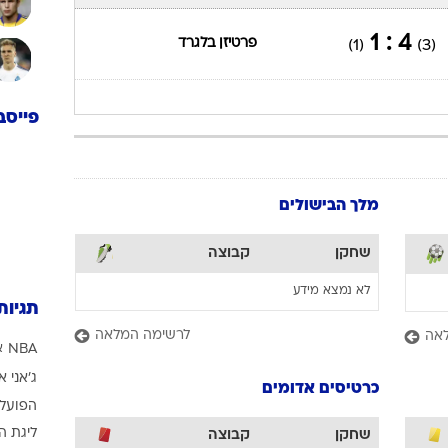
4 : 1
פרטיזן בלגרד
(1)
(3)
פייסב
מלך הבישולים
שחקן
קבוצה
לא נמצא מידע
תגיות
לרשימה המלאה
אה
NBA
א
ג'אני א
כרטיסים אדומים
הפועל 
ליגת ה
שחקן
קבוצה