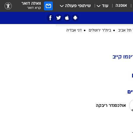
וואלה דואר
אופנה
עוד
שיתופי פעולה
קרא דואר
תל אביב
בית"ר ירושלים
דני אבדיה
ציון 3
ינמו קייב
דאבל דריבל
ם
אולכסנדר ריבקה
י