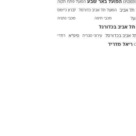
הפועל באר שבע
ינפנטינו
הפועל פתח תקוה
תל אביב
הפועל תל אביב כדורסל
לברון ג'יימס
על
מכבי חיפה
מכבי נתניה
ט1
תל אביב בכדורגל
מחוץ לקווים
ל אביב בכדורסל
עירוני טבריה
פיפ"א
רודרי
4-4-2
ריאל מדריד
ו
משרד החוץ
רץ על הקווים
ספורט בחקירה
סוגרים שנה
מונדיאל 2014
בראש ובראשונה
אליפות אפריקה 2015
יורו צעירות 2013
לונדון 2012
יורו 2012