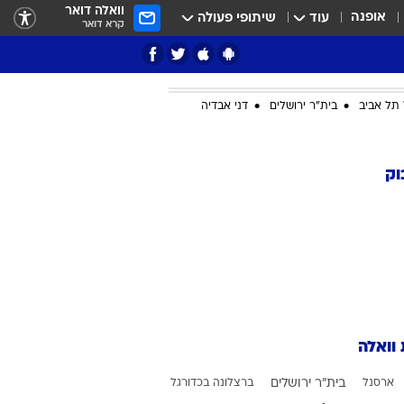
וואלה דואר
אופנה
עוד
שיתופי פעולה
קרא דואר
תל אביב
בית"ר ירושלים
דני אבדיה
ציון 3
וק
דאבל דריבל
 וואלה
י
ארסנל
בית"ר ירושלים
ברצלונה בכדורגל