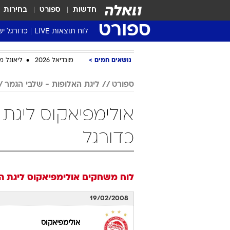
חדשות
ספורט
בחירות
ספורט
לוח תוצאות LIVE
כדורגל יש
ליגת העל Winner
נושאים חמים
מונדיאל 2026
ליאונל מ
סטט' ליגת
גביע המדי
ספורט
ליגת האלופות - שלבי הגמר
גביע הטוט
אולימפיאקוס ליגת 
שגרירים
נבחרות י
כדורגל
ליגה לאומ
ליגה א'
לוח משחקים
אולימפיאקוס
ליגת ה
19/02/2008
אולימפיאקוס