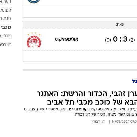
ג'אני א
ענפים נוספים
הפועל 
לוח שידורים
ליגת ה
החידה של ספור
21:45
מכבי 
ארכיון מדורים
מכבי ת
3 : 0
כתבו לנו
אולימפיאקוס
(0)
(2)
רוי רביב
ל
רן זהבי, הכדור והרשת: האתגר
בא של כוכב מכבי תל אביב
הערב בגומלין מול אולימפיקוס בקונפרנס ליג, ינסה מספר 7 של הצהובים
ובילם לעוד ניצחון. הטור של דני דבורין
07:00 14/03/
דני דבורין