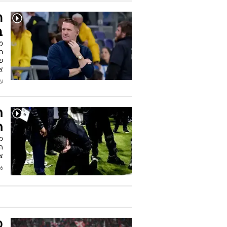
ר
ב
מ
ב
צפ
עודכן
ת
ח
מ
ה
צ
2018