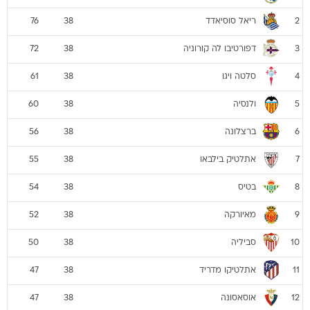
ריאל סוסיאדד
76
38
2
דפורטיבו לה קורוניה
72
38
3
סלטה ויגו
61
38
4
ולנסיה
60
38
5
ברצלונה
56
38
6
אתלטיק בילבאו
55
38
7
בטיס
54
38
8
מאיורקה
52
38
9
סביליה
50
38
10
אתלטיקו מדריד
47
38
11
אוסאסונה
47
38
12