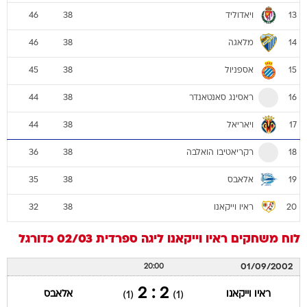
ויאדוליד
46
38
13
מלאגה
46
38
14
אספניול
45
38
15
ראסינג סאנטאנדר
44
38
16
ויאריאל
44
38
17
רקריאטיבו הואלבה
36
38
18
אלאבס
35
38
19
ראיו וייקאנו
32
38
20
לוח משחקים
ראיו וייקאנו
ליגה ספרדית 02/03
כדורגל
01/09/2002
20:00
2 : 2
ראיו וייקאנו
אלאבס
(1)
(1)