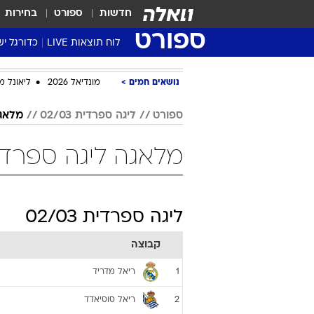
חדשות
ספורט
בחירות
ספורט
לוח תוצאות LIVE
כדורגל יש
ליגת העל Winner
נושאים חמים
מונדיאל 2026
ליאונל מ
סטט' ליגת
גביע המדי
ספורט
ליגה ספרדית 02/03
מלאג
גביע הטוט
מלאגה ליגה ספרדית 02/03 כד
שגרירים
נבחרות י
ליגה לאומ
ליגה ספרדית 02/03
ליגה א'
קבוצה
ריאל מדריד
1
ריאל סוסיאדד
2