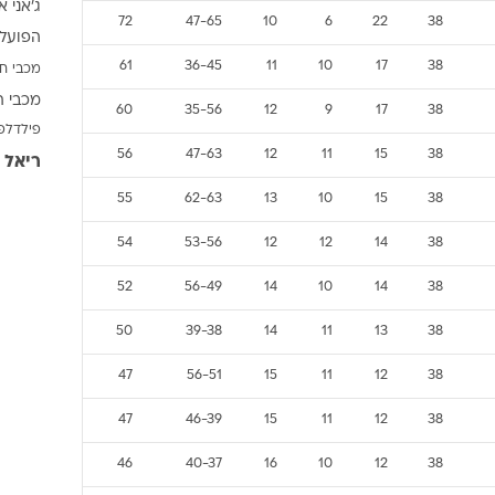
ג'אני א
ענפים נוספים
72
47-65
10
6
22
38
הפועל 
לוח שידורים
61
36-45
11
10
17
38
מכבי ח
החידה של ספור
מכבי ת
ארכיון מדורים
60
35-56
12
9
17
38
פילדלפ
כתבו לנו
56
47-63
12
11
15
38
ריאל 
55
62-63
13
10
15
38
54
53-56
12
12
14
38
52
56-49
14
10
14
38
50
39-38
14
11
13
38
47
56-51
15
11
12
38
47
46-39
15
11
12
38
46
40-37
16
10
12
38