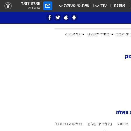
וואלה דואר
אופנה
עוד
שיתופי פעולה
קרא דואר
תל אביב
בית"ר ירושלים
דני אבדיה
ציון 3
וק
דאבל דריבל
 וואלה
י
ארסנל
בית"ר ירושלים
ברצלונה בכדורגל