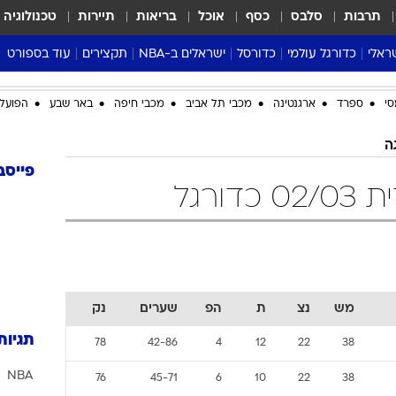
תרבות
סלבס
כסף
אוכל
בריאות
תיירות
טכנולוגיה
ראלי
כדורגל עולמי
כדורסל
ישראלים ב-NBA
תקצירים
עוד בספורט
ליגה אנגלית
ליגת העל
דני אבדיה
מונדיאל 2026
סי
ספרד
ארגנטינה
מכבי תל אביב
מכבי חיפה
באר שבע
הפועל 
 העל
ליגה ספרדית
דאבל דריבל
NBA
נה
ליגה איטלקית
יורוליג וכדורסל אירופי
טבלאות
ה
ו
ליגה גרמנית
ליגה לאומית
פודקאסטים
פייסב
ורגל
ליגה צרפתית
נבחרות ישראל בכדורסל
מסכמים מחזור
שראל
ליגת האלופות
כדורסל נשים
אבא של שבת
ית
הליגה האירופית
מעל הטבעת
דרום אמריקה
סערה בממלכה
טניס
מש
נצ
ת
הפ
שערים
נק
טראש טוק
תגיות
78
42-86
4
12
22
38
ספורט אמריקא
NBA
פוקר
76
45-71
6
10
22
38