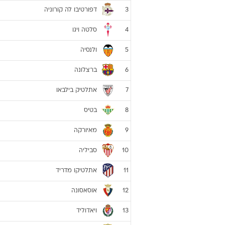
דפורטיבו לה קורוניה
3
סלטה ויגו
4
ולנסיה
5
ברצלונה
6
אתלטיק בילבאו
7
בטיס
8
מאיורקה
9
סביליה
10
אתלטיקו מדריד
11
אוסאסונה
12
ויאדוליד
13