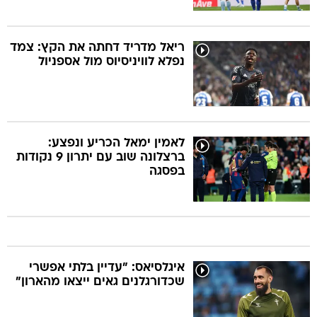
ריאל מדריד דחתה את הקץ: צמד
נפלא לוויניסיוס מול אספניול
לאמין ימאל הכריע ונפצע:
ברצלונה שוב עם יתרון 9 נקודות
בפסגה
איגלסיאס: "עדיין בלתי אפשרי
שכדורגלנים גאים ייצאו מהארון"