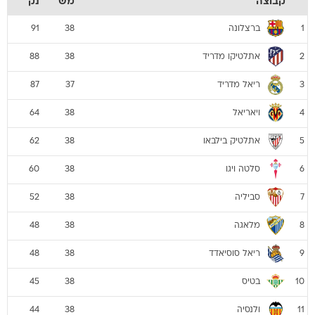
קבוצה
מש
נק
ברצלונה
91
38
1
אתלטיקו מדריד
88
38
2
ריאל מדריד
87
37
3
ויאריאל
64
38
4
אתלטיק בילבאו
62
38
5
סלטה ויגו
60
38
6
סביליה
52
38
7
מלאגה
48
38
8
ריאל סוסיאדד
48
38
9
בטיס
45
38
10
ולנסיה
44
38
11