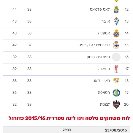
לאס פלמאס
44
38
12
אייבר
43
38
13
אספניול
43
38
14
דפורטיבו לה קורוניה
42
37
15
ספורטינג חיחון
39
38
16
גרנאדה
39
38
17
ראיו וייקאנו
38
38
18
חטאפה
36
38
19
לבנטה
32
38
20
לוח משחקים
סלטה ויגו
ליגה ספרדית 2015/16
כדורגל
23/08/2015
23:30