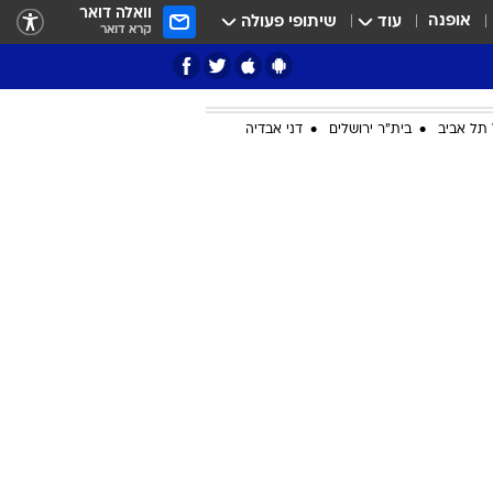
וואלה דואר
אופנה
עוד
שיתופי פעולה
קרא דואר
תל אביב
בית"ר ירושלים
דני אבדיה
ציון 3
דאבל דריבל
י