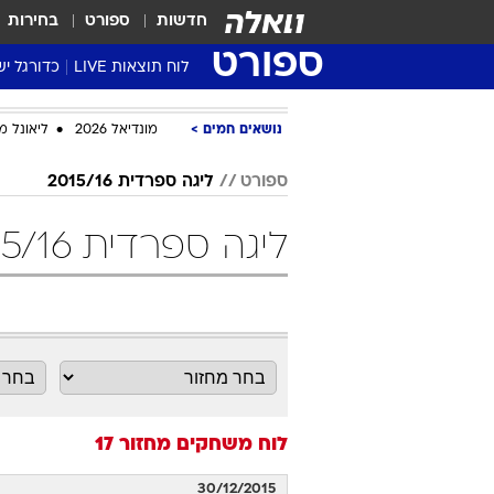
חדשות
ספורט
בחירות
ספורט
לוח תוצאות LIVE
כדורגל יש
ליגת העל Winner
נושאים חמים
מונדיאל 2026
ליאונל מ
סטט' ליגת
גביע המדי
ספורט
ליגה ספרדית 2015/16
גביע הטוט
ליגה ספרדית 2015/16 מחזור 17 כדורגל
שגרירים
נבחרות י
ליגה לאומ
ליגה א'
לוח משחקים
מחזור 17
30/12/2015