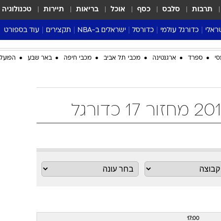
תרבות
סלבס
כסף
אוכל
בריאות
תיירות
טכנולוגיה
ראלי
כדורגל עולמי
כדורסל
ישראלים ב-NBA
תקצירים
עוד בספורט
ליגה אנגלית
ליגת העל
דני אבדיה
מונדיאל 2026
סי
ספרד
ארגנטינה
מכבי תל אביב
מכבי חיפה
באר שבע
הפועל 
 העל
ליגה ספרדית
דאבל דריבל
NBA
נה
ליגה איטלקית
יורוליג וכדורסל אירופי
טבלאות
ו
ליגה גרמנית
ליגה לאומית
פודקאסטים
ליגה צרפתית
נבחרות ישראל בכדורסל
מסכמים מחזור
שראל
ליגת האלופות
כדורסל נשים
אבא של שבת
ית
הליגה האירופית
מעל הטבעת
דרום אמריקה
סערה בממלכה
טניס
טראש טוק
ספורט אמריקא
פוקר
17:00