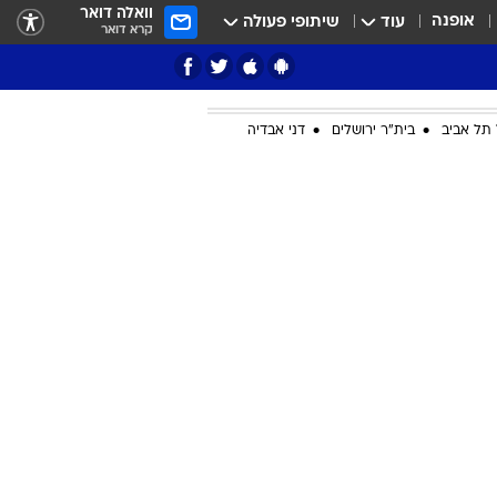
וואלה דואר
אופנה
עוד
שיתופי פעולה
קרא דואר
תל אביב
בית"ר ירושלים
דני אבדיה
ציון 3
דאבל דריבל
י