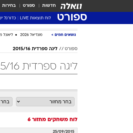
חדשות
ספורט
בחירות
ספורט
לוח תוצאות LIVE
כדורגל יש
ליגת העל Winner
נושאים חמים
מונדיאל 2026
ליאונל מ
סטט' ליגת
גביע המדי
ספורט
ליגה ספרדית 2015/16
גביע הטוט
ליגה ספרדית 2015/16 מחזור 6 כדורגל
שגרירים
נבחרות י
ליגה לאומ
ליגה א'
לוח משחקים
מחזור 6
25/09/2015