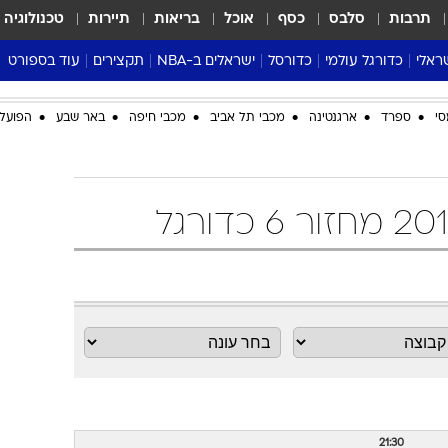
תרבות
סלבס
כסף
אוכל
בריאות
תיירות
טכנולוגיה
ראלי
כדורגל עולמי
כדורסל
ישראלים ב-NBA
תקצירים
עוד בספורט
ליגה אנגלית
ליגת העל
דני אבדיה
מונדיאל 2026
סי
ספרד
ארגנטינה
מכבי תל אביב
מכבי חיפה
באר שבע
הפועל 
 העל
ליגה ספרדית
דאבל דריבל
NBA
נה
ליגה איטלקית
יורוליג וכדורסל אירופי
טבלאות
ו
ליגה גרמנית
ליגה לאומית
פודקאסטים
ליגה צרפתית
נבחרות ישראל בכדורסל
מסכמים מחזור
שראל
ליגת האלופות
כדורסל נשים
אבא של שבת
ית
הליגה האירופית
מעל הטבעת
דרום אמריקה
סערה בממלכה
טניס
טראש טוק
ספורט אמריקא
פוקר
21:30