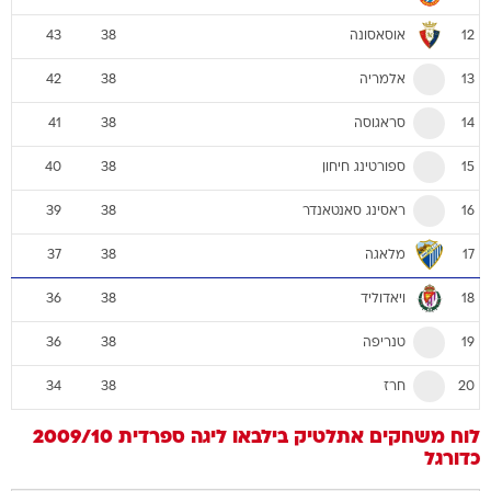
אוסאסונה
43
38
12
אלמריה
42
38
13
סראגוסה
41
38
14
ספורטינג חיחון
40
38
15
ראסינג סאנטאנדר
39
38
16
מלאגה
37
38
17
ויאדוליד
36
38
18
טנריפה
36
38
19
חרז
34
38
20
לוח משחקים
אתלטיק בילבאו
ליגה ספרדית 2009/10
כדורגל