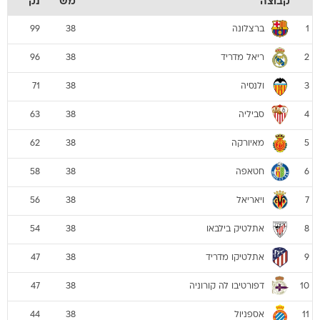
קבוצה
מש
נק
ברצלונה
99
38
1
ריאל מדריד
96
38
2
ולנסיה
71
38
3
סביליה
63
38
4
מאיורקה
62
38
5
חטאפה
58
38
6
ויאריאל
56
38
7
אתלטיק בילבאו
54
38
8
אתלטיקו מדריד
47
38
9
דפורטיבו לה קורוניה
47
38
10
אספניול
44
38
11