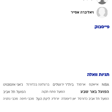
ויאליברה אסייר
פייסבוק
תגיות וואלה
NBA
אייאקס
ארסנל
בית"ר ירושלים
ברצלונה בכדורגל
ג'אני אינפנטינו
הפועל באר שבע
הפועל פתח תקוה
הפועל תל אביב
הפועל תל אביב כדורסל
יאן דיומנדה
יורוליג
ליגת העל
מכבי חיפה
מכבי נתניה
מכבי תל אביב בכדורגל
מכבי תל אביב בכדורסל
עירוני טבריה
פיפ"א