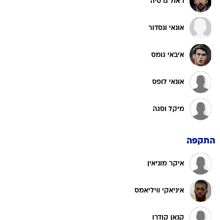
ראול גרסיה
אונאי ונסדור
איבאי גומס
אונאי לופס
מיקל וסגה
התקפה
איקר מוניאין
איניאקי וויליאמס
קנאן קודרו