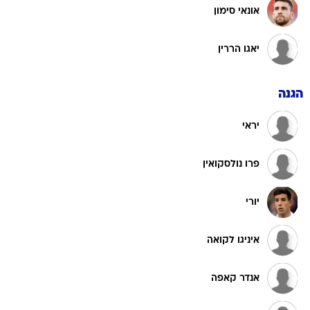
אונאי סימון
יאגו הררין
הגנה
יראי
פרו נולסקואין
יורי
איניגו לקואה
אנדר קאפה